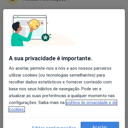
8 opiniões
Clínica Privada de Oftalmologia (CPO) Avenida da Liberdade 180 1º, Lisboa
•
Mapa
Avaliação dos usuários: 4,6 na Play Store e 4,2 na
Consultório privado
Apple
Esse especialista não oferece agendamento online para esse endereço.
Solicite um atendimento
A sua privacidade é importante.
Ao aceitar, permite-nos a nós e aos nossos parceiros
utilizar cookies (ou tecnologias semelhantes) para
recolher dados estatísticos e fornecer conteúdo com
base nos seus hábitos de navegação. Pode ver e
atualizar as suas preferências a qualquer momento nas
configurações. Saiba mais na
política de privacidade e de
Prof. Dr. João Erse de Goyri O'Neill
cookies.
Oftalmologista
1 opinião
Aceitar
Editar configurações