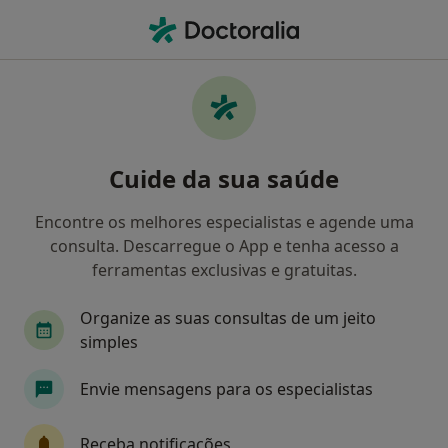
Men
Oftalmologista • Lisboa, Lisboa
Filters
• 1
Mapa
Oftalmologistas recomendados de
Cuide da sua saúde
Multicare em Lisboa
Como classificamos os resultados
Encontre os melhores especialistas e agende uma
consulta. Descarregue o App e tenha acesso a
ferramentas exclusivas e gratuitas.
Organize as suas consultas de um jeito
simples
Envie mensagens para os especialistas
Prof. Tiago Bravo Ferreira
Receba notificações
Oftalmologista