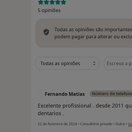
5 opiniões
Todas as opiniões são importantes,
podem pagar para alterar ou exclu
Pesquisar e
Fernando Matias
Número de telefone
F
Excelente profissional . desde 2011 que
dentarios .
na
22 de fevereiro de 2024
•
Consultório privado
•
Outro
•
De