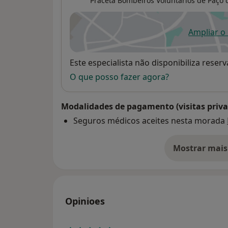
Praceta Bombeiros Voluntários de Paço d
Ampliar o
ab
Disponibilidade
Este especialista não disponibiliza rese
O que posso fazer agora?
Modalidades de pagamento (visitas priva
Seguros médicos aceites nesta morada
Mostrar mais
so
Opinioes