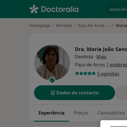
especiali
Homepage
Dentista
Paço De Arcos
Maria
Mudar de 
Dra.
Maria João San
sobre as 
Dentista
·
Mais
Paço de Arcos
1 endere
5 opiniões
Dados do contacto
Experiência
Preços
Consultórios