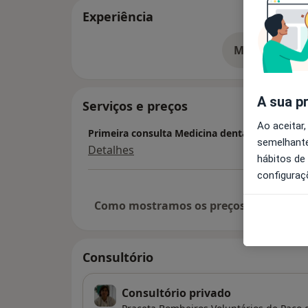
Experiência
Mostrar mais
so
A sua p
Serviços e preços
Ao aceitar,
Primeira consulta Medicina dentária
semelhante
Detalhes
hábitos de
configuraç
Como mostramos os preços?
Consultório
Consultório privado