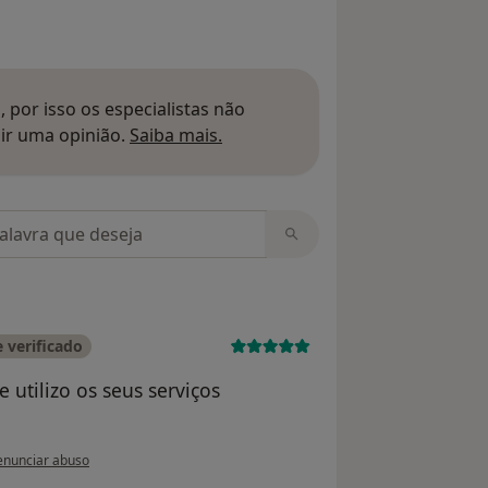
 por isso os especialistas não
Saber mais sobre pareceres
ir uma opinião.
Saiba mais.
m opiniões
 verificado
 utilizo os seus serviços
 opinião do utilizador Fernando Matias
nunciar abuso