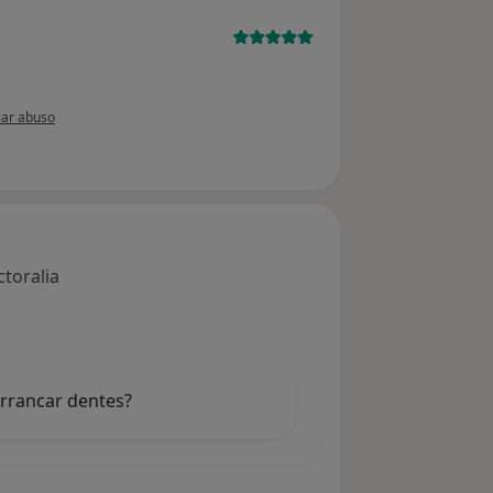
ão do utilizador paciente anônimo
ar abuso
toralia
arrancar dentes?