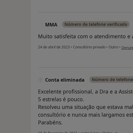
MMA
Número de telefone verificado
M
Muito satisfeita com o atendimento e
na opi
24 de abril de 2023
•
Consultório privado
•
Outro
•
Denunc
Conta eliminada
Número de telefone 
Excelente profissional, a Dra e a Assist
5 estrelas é pouco.
Resolveu uma situação que estava mal 
consultório e nunca mais largamos est
Parabéns.
na opinião