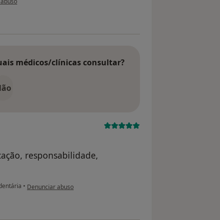
 abuso
uais médicos/clínicas consultar?
Não
cação, responsabilidade,
na opinião do utilizador paciente anônimo
dentária
•
Denunciar abuso