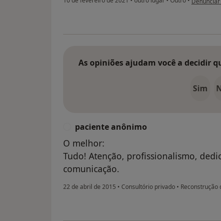
10 de fevereiro de 2021
•
outro lugar
•
Outro
•
Denunciar
As opiniões ajudam você a decidir q
Sim
paciente anônimo
P
O melhor:
Tudo! Atenção, profissionalismo, dedi
comunicação.
22 de abril de 2015
•
Consultório privado
•
Reconstrução 