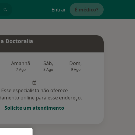
Entrar
É médico?
a Doctoralia
Amanhã
Sáb,
Dom,
Segunda-feira
Ter,
7 Ago
8 Ago
9 Ago
10 Ago
11 Ag
Esse especialista não oferece
amento online para esse endereço.
Solicite um atendimento