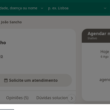
dade, doença ou nome
p. ex. Lisboa
 João Sancho
cidade
Agendar n
Inativo
cho
especializações
Hoje
ço
6 Ago
agend
Solicite um atendimento
Opiniões (5)
Dúvidas solucionadas (1)