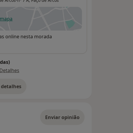
e Arcos-nº 7 A,
Paço de Arcos
 mapa
re num novo separador
rvas online nesta morada
das)
Detalhes
 detalhes
bre o endereço
Enviar opinião