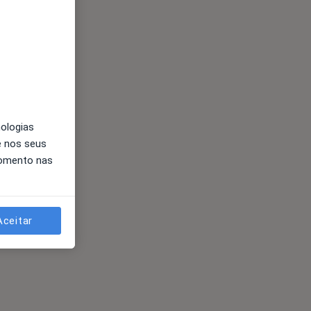
nologias
e nos seus
momento nas
Aceitar