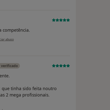
 a competência.
nião do utilizador MMA
iar abuso
verificado
ente.
que tinha sido feita noutro
as 2 mega profissionais.
 do utilizador Conta eliminada