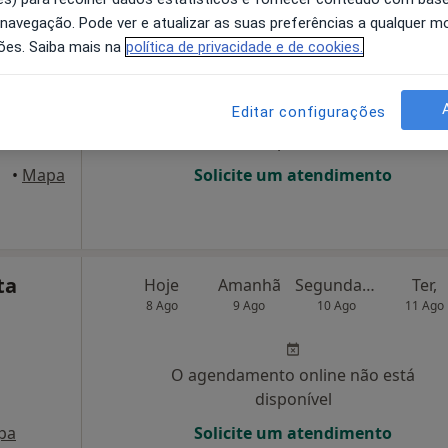
 navegação. Pode ver e atualizar as suas preferências a qualquer 
Hoje
Amanhã
Segunda-feira
Ter,
ões. Saiba mais na
política de privacidade e de cookies.
8 Ago
9 Ago
10 Ago
11 Ago
Editar configurações
O agendamento online não está
disponível
•
Mapa
Solicite um atendimento
ta
Hoje
Amanhã
Segunda-feira
Ter,
8 Ago
9 Ago
10 Ago
11 Ago
O agendamento online não está
disponível
pa
Solicite um atendimento