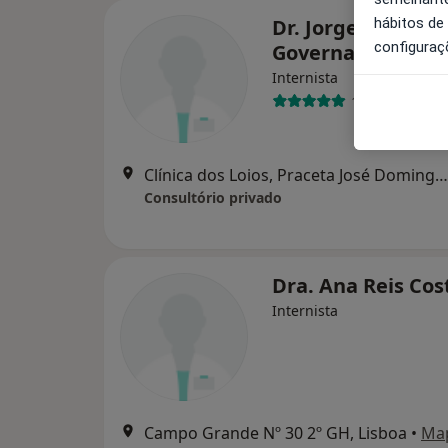
hábitos de
Dr. Jorge Moreno
configuraç
Governa
Internista
1 opinião
Clínica dos Loios, Praceta José Domingos dos Santos 2-A, Lavradio
Consultório privado
Dra. Ana Reis Cos
Internista
Campo Grande Nº 30 2º GH, Lisboa
•
Ma