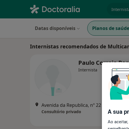
especiali
Datas disponíveis
Planos de saúd
Internistas recomendados de Multica
Paulo Correia R
Internista
Avenida da Republica, nº 22 / 1º Fte, Lisboa
A sua p
Consultório privado
Ao aceitar,
semelhante