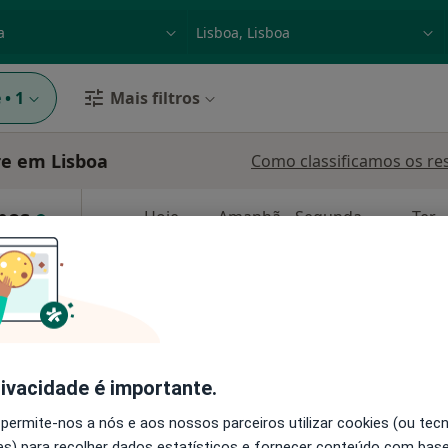
dade, doença ou nome
p. ex. Lisboa
e
•
1
Mais filtros
re em Lisboa
Como classificamos os re
amos
Hoje
Amanhã
Segunda-feira
Ter,
8 Ago
9 Ago
10 Ago
11 Ago
O agendamento online não está
disponível
•
Mapa
Solicite um atendimento
rivacidade é importante.
 permite-nos a nós e aos nossos parceiros utilizar cookies (ou tec
s) para recolher dados estatísticos e fornecer conteúdo com bas