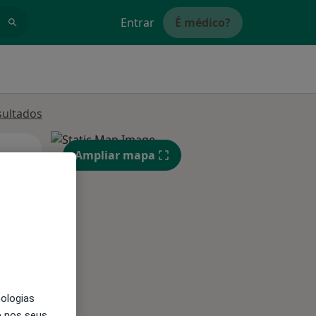
Entrar
É médico?
sultados
Qua
Qui,
Sex,
Ampliar mapa
12 Ago
13 Ago
14 Ago
nologias
e nos seus