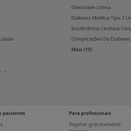
Obesidade Lisboa
Diabetes Mellitus Tipo 2 Li
Insuficiência Cardíaca Con
Lisboa
Complicações Do Diabetes
Mais (15)
tas da Multicare
Mais na categoria: D
e
ade
Mudar de cidade
s pacientes
Para profissionais
os
Registar gratuitamente