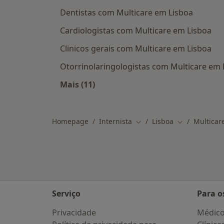
Dentistas com Multicare em Lisboa
Cardiologistas com Multicare em Lisboa
Clinicos gerais com Multicare em Lisboa
Otorrinolaringologistas com Multicare em 
Mais (11)
Mais na categoria: Outros especialis
Homepage
Internista
Lisboa
Multicar
Mudar de cidade
Mudar de cid
Serviço
Para o
Privacidade
Médic