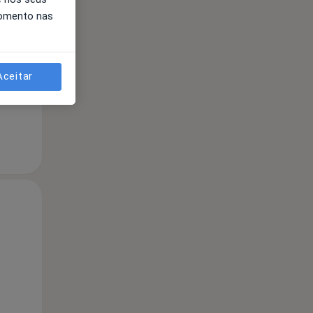
momento nas
Qua
Qui,
Sex,
12 Ago
13 Ago
14 Ago
Aceitar
Qua
Qui,
Sex,
12 Ago
13 Ago
14 Ago