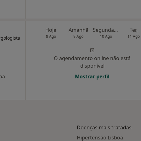
Hoje
Amanhã
Segunda-feira
Ter,
8 Ago
9 Ago
10 Ago
11 Ago
rgologista
O agendamento online não está
disponível
pa
Mostrar perfil
Doenças mais tratadas
Hipertensão Lisboa