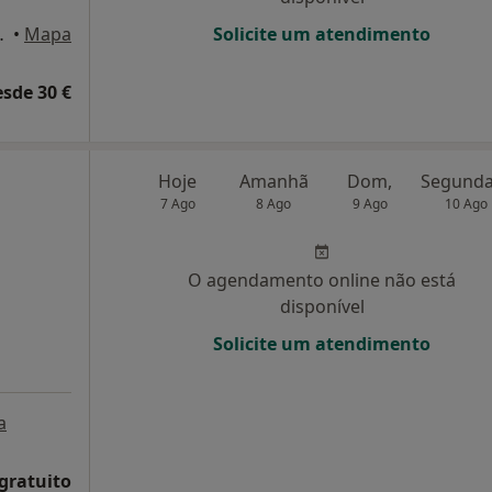
Severa, 16, Loja 1, Lisboa
•
Mapa
Solicite um atendimento
esde 30 €
Hoje
Amanhã
Dom,
7 Ago
8 Ago
9 Ago
10 Ago
O agendamento online não está
disponível
Solicite um atendimento
a
 gratuito