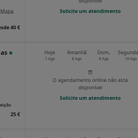
disponível
Mapa
Solicite um atendimento
esde 40 €
gas
Hoje
Amanhã
Dom,
7 Ago
8 Ago
9 Ago
10 Ago
O agendamento online não está
disponível
Solicite um atendimento
ceição
25 €