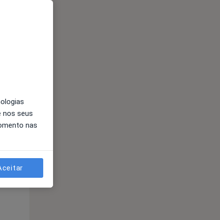
Segunda-feira
Ter,
Qua
Qui,
11 Ago
12 Ago
13 Ago
nologias
e nos seus
momento nas
Segunda-feira
Ter,
Qua
Qui,
Aceitar
11 Ago
12 Ago
13 Ago