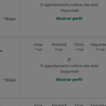
O agendamento online não está
disponível
•
Mapa
Mostrar perfil
Hoje
Amanhã
Dom,
7 Ago
8 Ago
9 Ago
10 Ago
a,
O agendamento online não está
disponível
, Lisboa
•
Mapa
Mostrar perfil
a
Hoje
Amanhã
Dom,