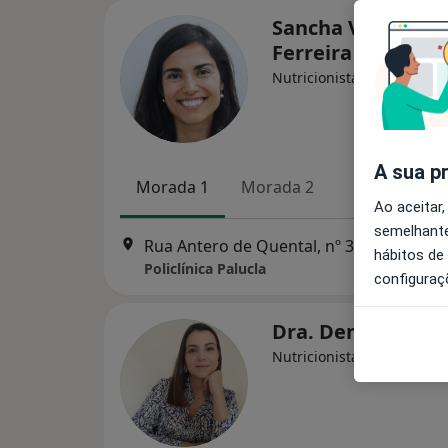
Sancha Vasques
Ferreira
Nutricionista
A sua p
Morada 1
Morada 2
Ao aceitar,
semelhante
Rua Antero de Quental, nº 32,
•
Mapa
hábitos de
Policlínica Palucla
configuraç
Dra. Denise Men
Nutricionista