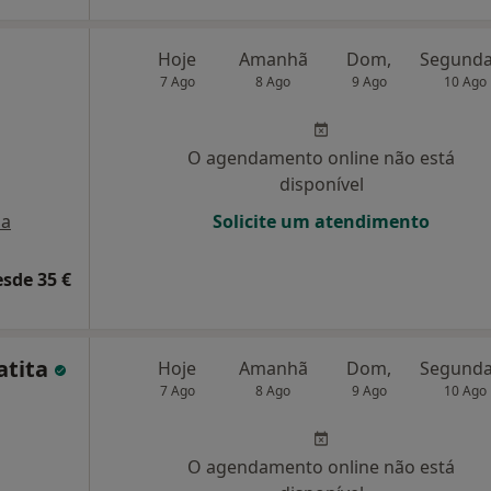
Hoje
Amanhã
Dom,
7 Ago
8 Ago
9 Ago
10 Ago
O agendamento online não está
disponível
a
Solicite um atendimento
esde 35 €
atita
Hoje
Amanhã
Dom,
7 Ago
8 Ago
9 Ago
10 Ago
O agendamento online não está