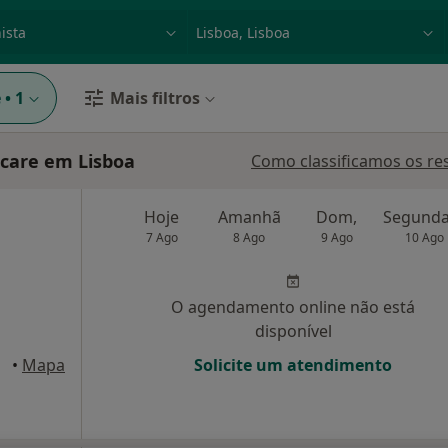
dade, doença ou nome
p. ex. Lisboa
e
•
1
Mais filtros
icare em Lisboa
Como classificamos os re
Hoje
Amanhã
Dom,
7 Ago
8 Ago
9 Ago
10 Ago
O agendamento online não está
disponível
•
Mapa
Solicite um atendimento