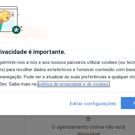
Hoje
Amanhã
Dom,
7 Ago
8 Ago
9 Ago
10 Ago
O agendamento online não está
disponível
rivacidade é importante.
Solicite um atendimento
 permite-nos a nós e aos nossos parceiros utilizar cookies (ou tec
s) para recolher dados estatísticos e fornecer conteúdo com bas
 navegação. Pode ver e atualizar as suas preferências a qualquer 
ões. Saiba mais na
política de privacidade e de cookies.
des
Hoje
Amanhã
Dom,
Editar configurações
7 Ago
8 Ago
9 Ago
10 Ago
O agendamento online não está
disponível