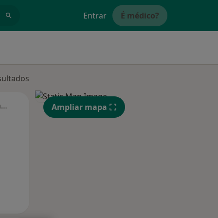
Entrar
É médico?
sultados
Segunda-feira
Ter,
Qua
Qui,
Ampliar mapa
11 Ago
12 Ago
13 Ago