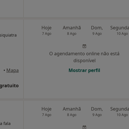
Hoje
Amanhã
Dom,
7 Ago
8 Ago
9 Ago
10 Ago
siquiatra
O agendamento online não está
disponível
•
Mapa
Mostrar perfil
 gratuito
Hoje
Amanhã
Dom,
7 Ago
8 Ago
9 Ago
10 Ago
a fala