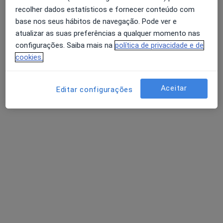
recolher dados estatísticos e fornecer conteúdo com
base nos seus hábitos de navegação. Pode ver e
atualizar as suas preferências a qualquer momento nas
configurações. Saiba mais na
política de privacidade e de
cookies.
GP Médicos - Gagliardini & Patrício Lda -
Medicina Do Trabalho E Prevenção
Aceitar
Editar configurações
Ocupacional
Médico do trabalho, Acupuntor, Especialista em análises
·
Mais
clínicas
Rua da Alegria 857, Porto
•
Mapa
GP Médicos - Gagliardini & Patrício Lda - Medicina Do Trabalho E Prevenção Ocupacional
Nenhum profissional neste centro médico tem consultas disponíveis
Mostrar perfil