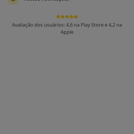
Dr. José Bernardes-Correia
Avaliação dos usuários: 4,6 na Play Store e 4,2 na
Médico do trabalho, Internista
Apple
3 opiniões
Av. Calouste Gulbenkian nº9 - 2º andar, Coimbra
•
Mapa
Consultório privado
Primeira consulta Medicina do Trabalho
desde 50 €
Esse especialista não oferece agendamento online para esse endereço.
Solicite um atendimento