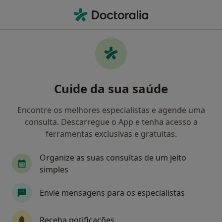
Men
Médico Do Trabalho
Filters
Mapa
Médicos do trabalho
Cuide da sua saúde
Como classificamos os resultados
Encontre os melhores especialistas e agende uma
consulta. Descarregue o App e tenha acesso a
Escolha a localidade para a qual procura o especialista.
ferramentas exclusivas e gratuitas.
Lisboa
Porto
Coimbra
Ermesinde
Organize as suas consultas de um jeito
simples
Envie mensagens para os especialistas
Receba notificações