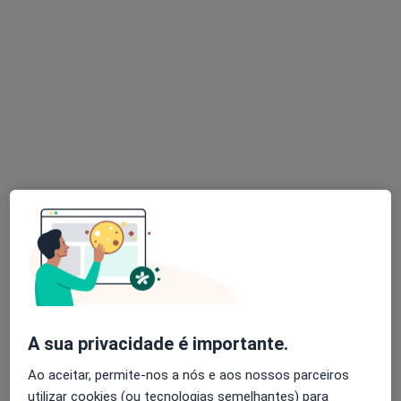
André Faria Couto
Médico do trabalho, Traumatologista, Médico do desporto
1 opinião
Morada 1
Morada 2
Morada 3
Morada 4
Rua de Camões 906, Porto
•
Mapa
Hospital de Santamaria - Porto
Consulta online
Preço não disponível
Esse especialista não oferece agendamento online para esse endereço.
Solicite um atendimento
A sua privacidade é importante.
Ao aceitar, permite-nos a nós e aos nossos parceiros
utilizar cookies (ou tecnologias semelhantes) para