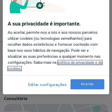
Primeira consulta Psicologia
A sua privacidade é importante.
Ao aceitar, permite-nos a nós e aos nossos parceiros
Como mostramos os preços?
utilizar cookies (ou tecnologias semelhantes) para
recolher dados estatísticos e fornecer conteúdo com
Especialistas
base nos seus hábitos de navegação. Pode ver e
atualizar as suas preferências a qualquer momento nas
configurações. Saiba mais na
política de privacidade e de
Dra. Cristina Machado
cookies.
Psicólogo
Aceitar
Editar configurações
Consultório