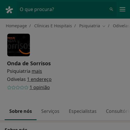
Men
O que procura?
Homepage
Clínicas E Hospitais
Psiquiatria
Odivelas
Mudar de cid
Onda de Sorrisos
Psiquiatria
mais
Odivelas
1 endereço
1 opinião
Sobre nós
Serviços
Especialistas
Consultóri
Sobre nós