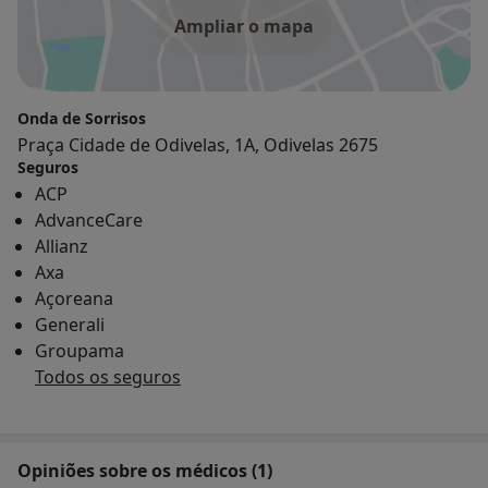
Escolas, Escritórios, Instituições e até mesmo a casas
Ampliar o mapa
particulares, conseguindo um serviço e conforto
personalizado para um melhor tratamento.
Onda de Sorrisos
Praça Cidade de Odivelas, 1A, Odivelas 2675
Seguros
ACP
AdvanceCare
Allianz
Axa
Açoreana
Generali
Groupama
Todos os seguros
Opiniões sobre os médicos (1)