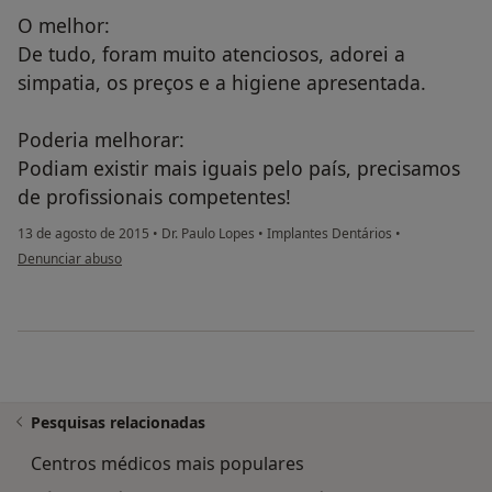
O melhor:
De tudo, foram muito atenciosos, adorei a
simpatia, os preços e a higiene apresentada.
Poderia melhorar:
Podiam existir mais iguais pelo país, precisamos
de profissionais competentes!
13 de agosto de 2015
•
Dr. Paulo Lopes
•
Implantes Dentários
•
na opinião do utilizador paciente anônimo
Denunciar abuso
Pesquisas relacionadas
Centros médicos mais populares