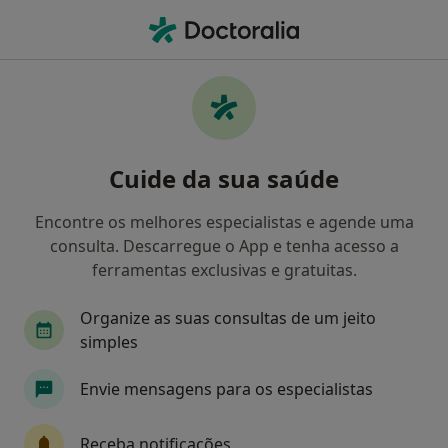
Men
Psiquiatria • Odivelas, Lisboa
Filters
• 1
Mapa
Clínicas psiquiatria em Odivelas
Cuide da sua saúde
Como classificamos os resultados
Encontre os melhores especialistas e agende uma
consulta. Descarregue o App e tenha acesso a
ferramentas exclusivas e gratuitas.
Organize as suas consultas de um jeito
simples
Envie mensagens para os especialistas
Ivonarte - Serviços Clínicos (Drª Ivone
Lopes Dias)
Receba notificações