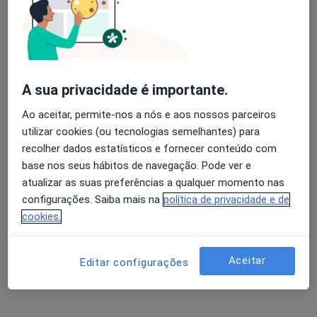
Nenhum profissional neste centro médico tem consultas disponíveis
Mostrar perfil
A sua privacidade é importante.
Ao aceitar, permite-nos a nós e aos nossos parceiros
utilizar cookies (ou tecnologias semelhantes) para
recolher dados estatísticos e fornecer conteúdo com
base nos seus hábitos de navegação. Pode ver e
atualizar as suas preferências a qualquer momento nas
configurações. Saiba mais na
política de privacidade e de
United Medical Clinic Lisbon (UMC Lisbon)
cookies.
Psiquiatra, Especialista em análises clínicas,
·
Mais
Anátomopatologista
Aceitar
Editar configurações
Avenida Defensores de Chaves 73B, Lisboa
•
Mapa
United Medical Clinic Lisbon (UMC Lisbon)