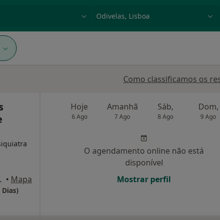
dade, doença ou nome
p. ex. Lisboa
1
Como classificamos os re
s
Hoje
Amanhã
Sáb,
Dom,
e
6 Ago
7 Ago
8 Ago
9 Ago
siquiatra
O agendamento online não está
disponível
-CHIADO, Lisboa
•
Mapa
Mostrar perfil
 Dias)