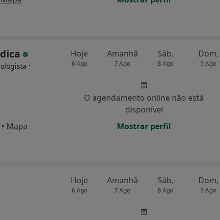
édica
Hoje
Amanhã
Sáb,
Dom,
6 Ago
7 Ago
8 Ago
9 Ago
·
ologista
O agendamento online não está
disponível
•
Mapa
Mostrar perfil
Hoje
Amanhã
Sáb,
Dom,
6 Ago
7 Ago
8 Ago
9 Ago