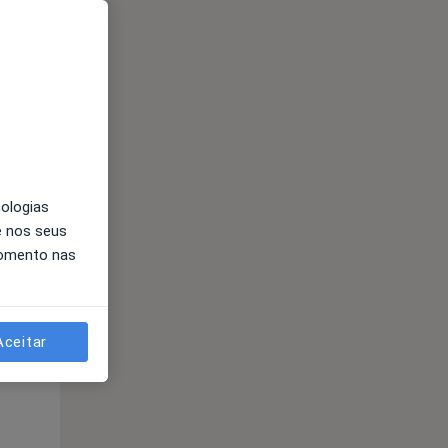
Segunda-feira
Ter,
Qua
10 Ago
11 Ago
12 Ago
nologias
e nos seus
momento nas
Segunda-feira
Ter,
Qua
10 Ago
11 Ago
12 Ago
Aceitar