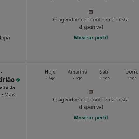
O agendamento online não está
disponível
apa
Mostrar perfil
-
Hoje
Amanhã
Sáb,
Dom,
drião
6 Ago
7 Ago
8 Ago
9 Ago
iatra da
·
Mais
a
O agendamento online não está
disponível
Mostrar perfil