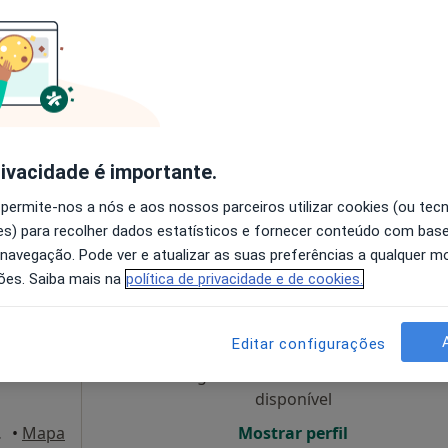
Hoje
Amanhã
Sáb,
Dom,
6 Ago
7 Ago
8 Ago
9 Ago
·
Dentista
O agendamento online não está
disponível
rivacidade é importante.
Mostrar perfil
 permite-nos a nós e aos nossos parceiros utilizar cookies (ou tec
s) para recolher dados estatísticos e fornecer conteúdo com bas
 navegação. Pode ver e atualizar as suas preferências a qualquer 
ões. Saiba mais na
política de privacidade e de cookies.
inic
Hoje
Amanhã
Sáb,
Dom,
on)
6 Ago
7 Ago
8 Ago
9 Ago
análises
Editar configurações
·
Mais
sta
O agendamento online não está
disponível
 Lisboa
•
Mapa
Mostrar perfil