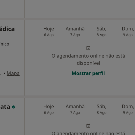
Médica
Hoje
Amanhã
Sáb,
Dom,
6 Ago
7 Ago
8 Ago
9 Ago
ínico
O agendamento online não está
disponível
 6, Sala 606, Lisboa
•
Mapa
Mostrar perfil
tata
Hoje
Amanhã
Sáb,
Dom,
6 Ago
7 Ago
8 Ago
9 Ago
,
O agendamento online não está