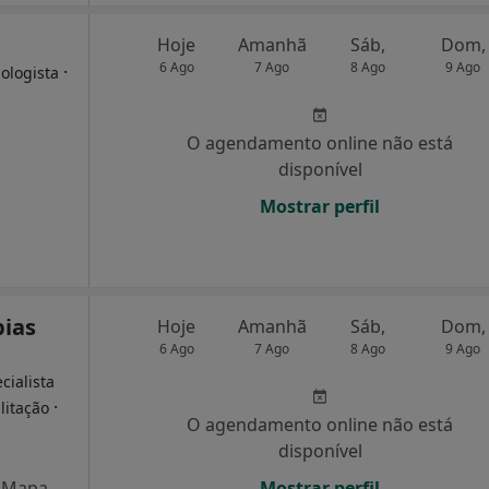
Hoje
Amanhã
Sáb,
Dom,
6 Ago
7 Ago
8 Ago
9 Ago
·
ologista
O agendamento online não está
disponível
Mostrar perfil
pias
Hoje
Amanhã
Sáb,
Dom,
6 Ago
7 Ago
8 Ago
9 Ago
cialista
·
litação
O agendamento online não está
disponível
Mapa
Mostrar perfil