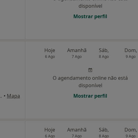
disponível
Mostrar perfil
Hoje
Amanhã
Sáb,
Dom,
6 Ago
7 Ago
8 Ago
9 Ago
O agendamento online não está
disponível
guiar, 11, 4D, Lisboa
•
Mapa
Mostrar perfil
Hoje
Amanhã
Sáb,
Dom,
6 Ago
7 Ago
8 Ago
9 Ago