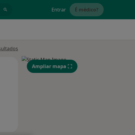
Entrar
É médico?
sultados
Segunda-feira
Ter,
Qua
Ampliar mapa
10 Ago
11 Ago
12 Ago