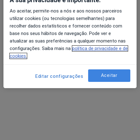
Mostrar perfil
Ao aceitar, permite-nos a nós e aos nossos parceiros
utilizar cookies (ou tecnologias semelhantes) para
recolher dados estatísticos e fornecer conteúdo com
base nos seus hábitos de navegação. Pode ver e
atualizar as suas preferências a qualquer momento nas
configurações. Saiba mais na
política de privacidade e de
cookies.
Aceitar
Editar configurações
Academia Transformar
·
Mais
Terapeuta da fala, Médico de família, Nutricionista
Avenida António Augusto de Aguiar 17, Lisboa
•
Mapa
Academia Transformar
Nenhum profissional neste centro médico tem consultas disponíveis
Mostrar perfil