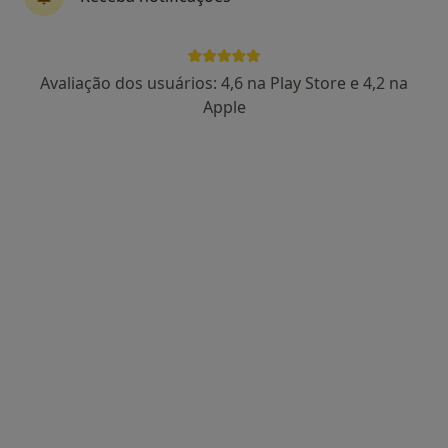
71 opiniões
R. Alves Redol 3, Odivelas
•
Mapa
Psicomindcare - Mente sã em corpo são
Avaliação dos usuários: 4,6 na Play Store e 4,2 na
Nenhum profissional neste centro médico tem consultas disponíveis
Apple
Mostrar perfil
Clínica Médica Otorosmed
·
Mais
Terapeuta da fala, Alergologista, Cardiologista
Av. António Augusto de Aguiar, 11, 4D, Lisboa
•
Mapa
Clínica Médica Otorosmed