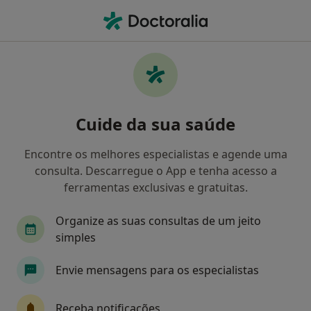
Men
Terapia Da Fala • Odivelas, Lisboa
Filters
• 1
Mapa
Clínicas terapia da fala em Odivelas
Cuide da sua saúde
Como classificamos os resultados
Encontre os melhores especialistas e agende uma
consulta. Descarregue o App e tenha acesso a
ferramentas exclusivas e gratuitas.
Organize as suas consultas de um jeito
simples
Envie mensagens para os especialistas
Psicomindcare - Mente sã em corpo são
·
Mais
Terapeuta da fala, Psicólogo, Psiquiatra
Receba notificações