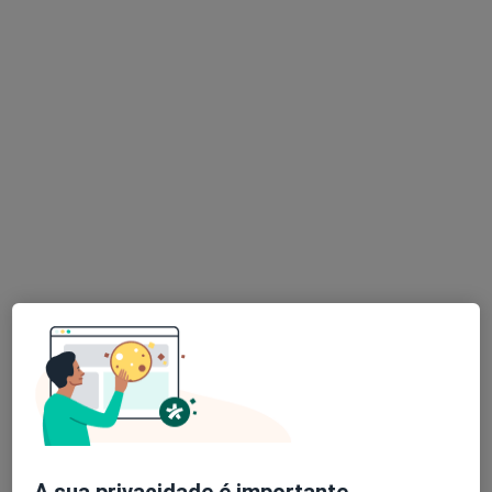
Nenhum profissional neste centro médico tem consultas disponíveis
Mostrar perfil
Domicare - Serviços de Saúde
Terapeuta da fala, Especialista em análises clínicas,
·
Mais
Enfermeiro
Rua Paz e Amizade, Belas
•
Mapa
Domicare - Serviços de Saúde
Nenhum profissional neste centro médico tem consultas disponíveis
A sua privacidade é importante.