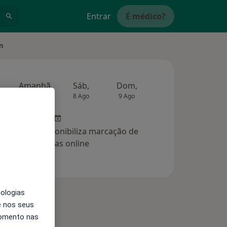
Entrar
É médico?
m
Amanhã
Sáb,
Dom,
Segunda-feira
Ter,
7 Ago
8 Ago
9 Ago
10 Ago
11 Ag
clínica não disponibiliza marcação de
consultas online
nologias
e nos seus
momento nas