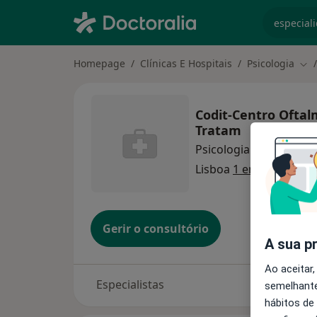
especiali
Homepage
Clínicas E Hospitais
Psicologia
Mud
Codit-Centro Oftal
Tratam
Psicologia
Lisboa
1 endereço
Gerir o consultório
A sua p
Ao aceitar,
Especialistas
semelhante
hábitos de