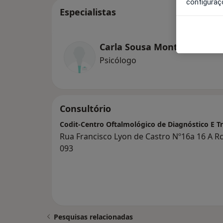
configuraç
Especialistas
Carla Sousa Monteiro
Psicólogo
Consultório
Codit-Centro Oftalmológico de Diagnóstico E T
Rua Francisco Lyon de Castro Nº16a 16 A Rc
093
Pesquisas relacionadas