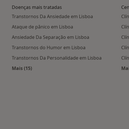
Doenças mais tratadas
Cen
Transtornos Da Ansiedade em Lisboa
Clí
Ataque de pânico em Lisboa
Clí
Ansiedade Da Separação em Lisboa
Clí
Transtornos do Humor em Lisboa
Clí
Transtornos Da Personalidade em Lisboa
Clí
Mais (15)
Mai
Mais na categoria: Doenças mais tratadas
ais populares