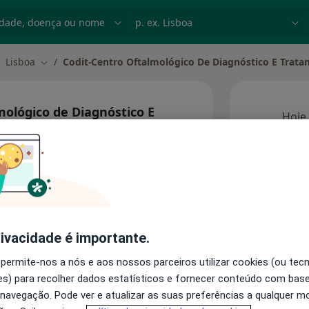
dade, doença ou nome
p. ex. Lisboa
Lisboa
Codit-Centro Oftalmológico De Diagnóstico E Trata
ar de cidade
Mudar de cidade
mológico de Diagnóstico E
Hoje
6 Ago
Esta 
rivacidade é importante.
 permite-nos a nós e aos nossos parceiros utilizar cookies (ou tec
Consultórios
s) para recolher dados estatísticos e fornecer conteúdo com bas
 navegação. Pode ver e atualizar as suas preferências a qualquer 