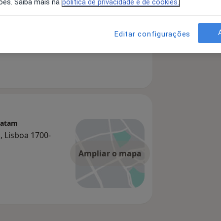
ões. Saiba mais na
política de privacidade e de cookies.
Editar configurações
ratam
, Lisboa 1700-
Ampliar o mapa