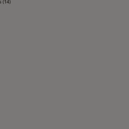
 (14)
Mais na categoria: Centros de Medicina dentária perto d