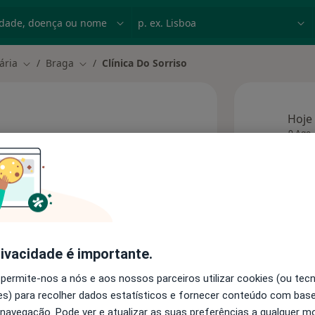
dade, doença ou nome
p. ex. Lisboa
ária
Braga
Clínica Do Sorriso
Mudar de cidade
Mudar de cidade
Hoje
9 Ago
Esta 
rivacidade é importante.
 permite-nos a nós e aos nossos parceiros utilizar cookies (ou tec
Consultórios
s) para recolher dados estatísticos e fornecer conteúdo com bas
 navegação. Pode ver e atualizar as suas preferências a qualquer 