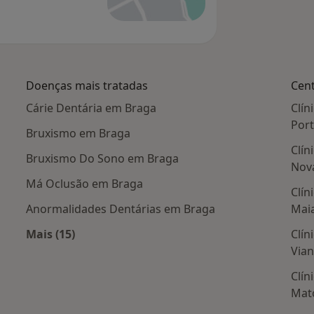
Doenças mais tratadas
Cent
Cárie Dentária em Braga
Clín
Por
Bruxismo em Braga
Clín
Bruxismo Do Sono em Braga
Nova
Má Oclusão em Braga
Clín
Anormalidades Dentárias em Braga
Mai
Mais (15)
Clín
is populares
Mais na categoria: Doenças mais tratadas
Vian
Clín
Mat