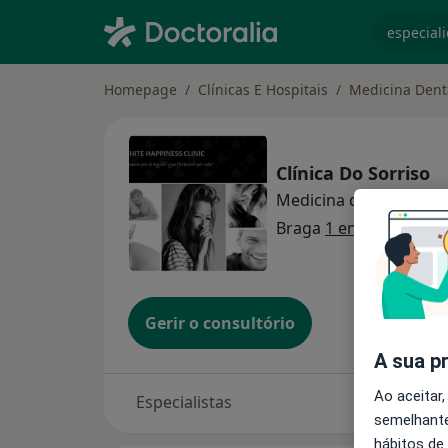
especiali
Homepage
Clínicas E Hospitais
Medicina Dent
Clínica Do Sorriso
Medicina dentária
Braga
1 endereço
Gerir o consultório
A sua p
Ao aceitar,
Especialistas
semelhante
hábitos de