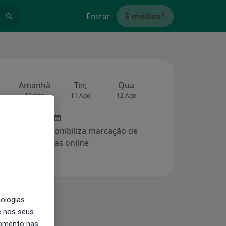
Entrar
É médico?
Amanhã
Ter,
Qua
Qui,
Sex,
10 Ago
11 Ago
12 Ago
13 Ago
14 Ag
clínica não disponibiliza marcação de
consultas online
nologias
e nos seus
momento nas