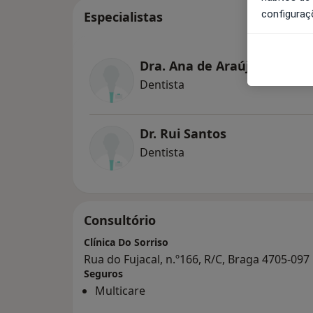
configuraç
Especialistas
Dra. Ana de Araújo e Silva
Dentista
Dr. Rui Santos
Dentista
Consultório
Clínica Do Sorriso
Rua do Fujacal, n.º166, R/C, Braga 4705-097
Seguros
Multicare