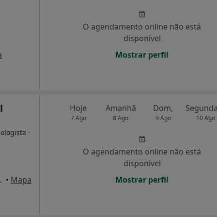
O agendamento online não está
disponível
a
Mostrar perfil
l
Hoje
Amanhã
Dom,
7 Ago
8 Ago
9 Ago
10 Ago
·
ologista
O agendamento online não está
disponível
nº 36/38, Braga
•
Mapa
Mostrar perfil