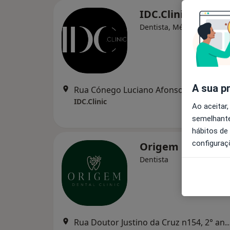
IDC.Clinic
Dentista, Médico estético
A sua p
Rua Cónego Luciano Afonso dos Santos, n°4
IDC.Clinic
Ao aceitar,
semelhante
hábitos de
configuraç
Origem Dental Cl
Dentista
Rua Doutor Justino da Cruz n154, 2° andar, 