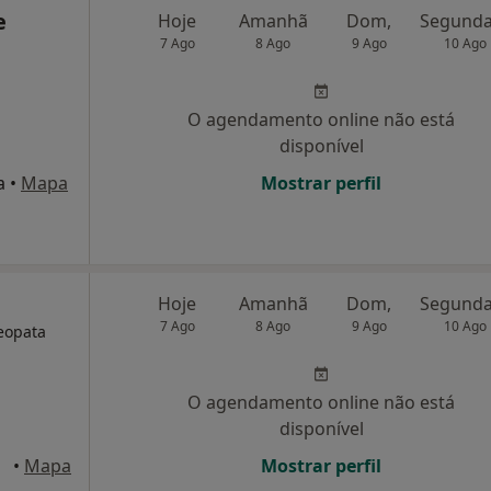
e
Hoje
Amanhã
Dom,
7 Ago
8 Ago
9 Ago
10 Ago
O agendamento online não está
disponível
a
•
Mapa
Mostrar perfil
Hoje
Amanhã
Dom,
7 Ago
8 Ago
9 Ago
10 Ago
eopata
O agendamento online não está
disponível
icão
•
Mapa
Mostrar perfil