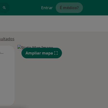
Entrar
É médico?
sultados
Segunda-feira
Ter,
Qua
Qui,
Ampliar mapa
11 Ago
12 Ago
13 Ago