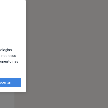
Segunda-feira
Ter,
Qua
Qui,
11 Ago
12 Ago
13 Ago
nologias
e nos seus
momento nas
Segunda-feira
Ter,
Qua
Qui,
11 Ago
12 Ago
13 Ago
Aceitar