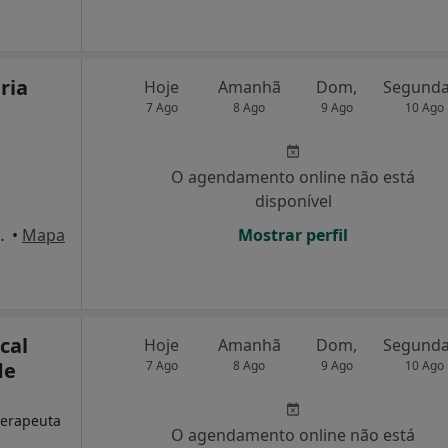
ria
Hoje
Amanhã
Dom,
7 Ago
8 Ago
9 Ago
10 Ago
O agendamento online não está
disponível
Nº 81, Santo Tirso
•
Mapa
Mostrar perfil
cal
Hoje
Amanhã
Dom,
de
7 Ago
8 Ago
9 Ago
10 Ago
oterapeuta
O agendamento online não está