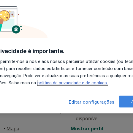
Hoje
Amanhã
Dom,
7 Ago
8 Ago
9 Ago
10 Ago
O agendamento online não está
disponível
rivacidade é importante.
1, Braga
•
Mapa
Mostrar perfil
 permite-nos a nós e aos nossos parceiros utilizar cookies (ou tec
s) para recolher dados estatísticos e fornecer conteúdo com bas
 navegação. Pode ver e atualizar as suas preferências a qualquer 
ões. Saiba mais na
política de privacidade e de cookies.
inic
Hoje
Amanhã
Dom,
7 Ago
8 Ago
9 Ago
10 Ago
Editar configurações
O agendamento online não está
disponível
sala 2, Braga
•
Mapa
Mostrar perfil