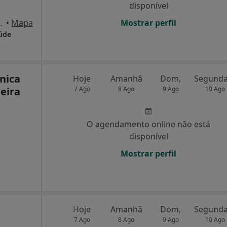
disponível
Andar - Sala 1, Braga
•
Mapa
Mostrar perfil
aúde
ínica
Hoje
Amanhã
Dom,
eira
7 Ago
8 Ago
9 Ago
10 Ago
O agendamento online não está
disponível
Mostrar perfil
Hoje
Amanhã
Dom,
7 Ago
8 Ago
9 Ago
10 Ago