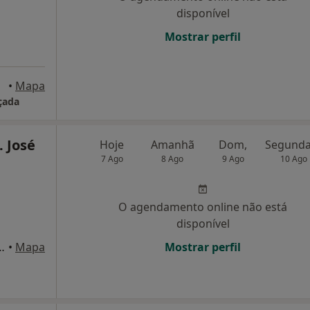
disponível
Mostrar perfil
telo
•
Mapa
çada
. José
Hoje
Amanhã
Dom,
7 Ago
8 Ago
9 Ago
10 Ago
O agendamento online não está
disponível
2 (R/C), Póvoa de Varzim
•
Mapa
Mostrar perfil