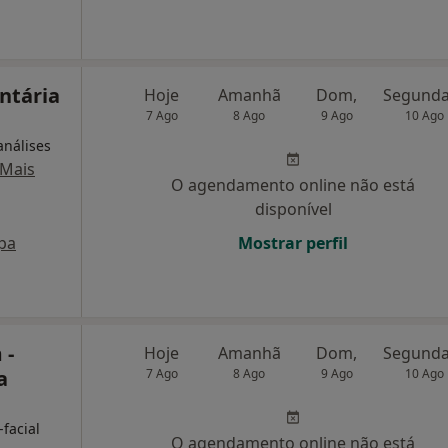
ntária
Hoje
Amanhã
Dom,
7 Ago
8 Ago
9 Ago
10 Ago
análises
Mais
O agendamento online não está
disponível
pa
Mostrar perfil
 -
Hoje
Amanhã
Dom,
a
7 Ago
8 Ago
9 Ago
10 Ago
-facial
O agendamento online não está