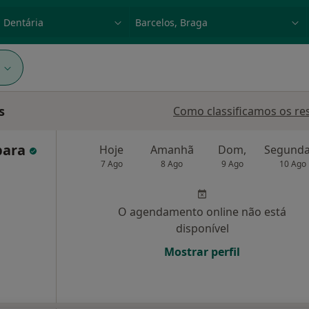
dade, doença ou nome
p. ex. Lisboa
1
s
Como classificamos os re
rbara
Hoje
Amanhã
Dom,
7 Ago
8 Ago
9 Ago
10 Ago
O agendamento online não está
disponível
Mostrar perfil