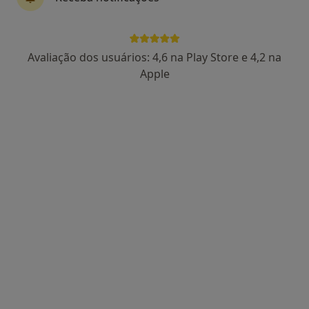
Avenida de Fernão de Magalhães 937, Porto
•
Mapa
Subrisus, Clinica Medico-Dentária
Nenhum profissional neste centro médico tem consultas disponíveis
Avaliação dos usuários: 4,6 na Play Store e 4,2 na
Apple
Mostrar perfil
Radiance Medicina Dentária
Dentista
Rua David Correia da Silva 123, Rio Tinto
•
Mapa
Radiance Medicina Dentária