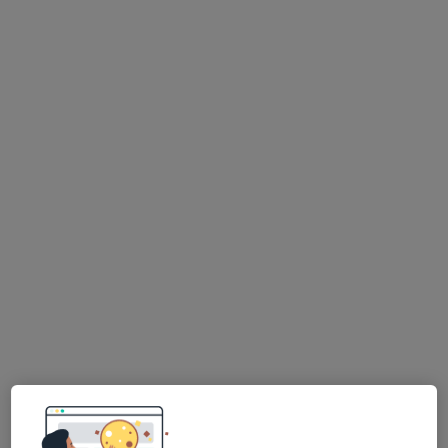
Nenhum profissional neste centro médico tem consultas disponíveis
Mostrar perfil
Coralis Clinics
Dentista
Av. Combatentes da Grande Guerra 187, Lousada
•
Mapa
Coralis Clinics
Nenhum profissional neste centro médico tem consultas disponíveis
Mostrar perfil