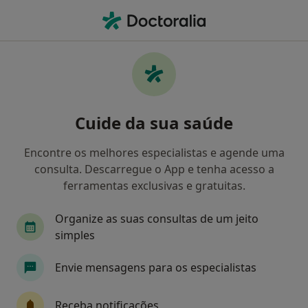
Men
Medicina Dentária • Paredes, Porto
Filters
• 1
Mapa
Clínicas medicina dentária em Paredes
Cuide da sua saúde
Como classificamos os resultados
Encontre os melhores especialistas e agende uma
consulta. Descarregue o App e tenha acesso a
ferramentas exclusivas e gratuitas.
Organize as suas consultas de um jeito
simples
Envie mensagens para os especialistas
Subrisus, Clinica Medico-Dentária
Dentista, Podologista, Terapeuta alternativo
Receba notificações