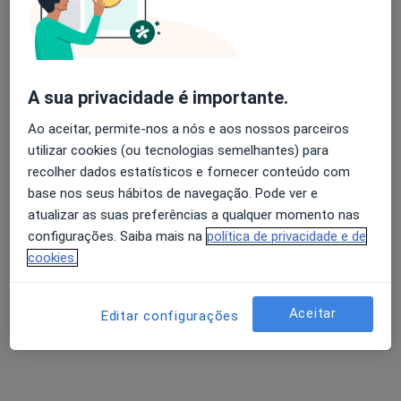
A sua privacidade é importante.
Ao aceitar, permite-nos a nós e aos nossos parceiros
utilizar cookies (ou tecnologias semelhantes) para
recolher dados estatísticos e fornecer conteúdo com
Gaiaclinic - Oliveira do Douro
base nos seus hábitos de navegação. Pode ver e
Dentista
atualizar as suas preferências a qualquer momento nas
configurações. Saiba mais na
política de privacidade e de
Rua Santos Pousada 548, Vila Nova de Gaia
•
Mapa
cookies.
Gaiaclinic - Oliveira do Douro
Nenhum profissional neste centro médico tem consultas disponíveis
Aceitar
Editar configurações
Mostrar perfil