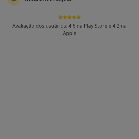
Dentista
Rua do Amial 283 2º DTO, Porto
•
Mapa
Clínica Professor Mário Jorge Silva - Clínica do Amial
Avaliação dos usuários: 4,6 na Play Store e 4,2 na
Nenhum profissional neste centro médico tem consultas disponíveis
Apple
Mostrar perfil
Porto Smile Clinic
Dentista, Médico estético
Rua Germano da Paiva 10, Matosinhos
•
Mapa
Porto Smile Clinic