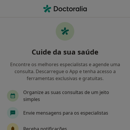
Men
Medicina Dentária • Rio Tinto, Porto
Filters
• 1
Mapa
Clínicas medicina dentária em Rio Tinto
Cuide da sua saúde
Como classificamos os resultados
Encontre os melhores especialistas e agende uma
consulta. Descarregue o App e tenha acesso a
ferramentas exclusivas e gratuitas.
Organize as suas consultas de um jeito
simples
Envie mensagens para os especialistas
Clínica Professor Mário Jorge Silva -
Clínica do Amial
Receba notificações