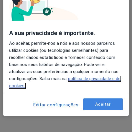
Mostrar perfil
A sua privacidade é importante.
Ao aceitar, permite-nos a nós e aos nossos parceiros
utilizar cookies (ou tecnologias semelhantes) para
recolher dados estatísticos e fornecer conteúdo com
base nos seus hábitos de navegação. Pode ver e
atualizar as suas preferências a qualquer momento nas
IMDN - Instituto Médico-Dentário do
configurações. Saiba mais na
política de privacidade e de
Norte
cookies.
·
Mais
Dentista, Enfermeiro, Médico estético
Avenida da Boavista 3769, Porto
•
Mapa
Aceitar
Editar configurações
IMDN - Instituto Médico-Dentário do Norte
Nenhum profissional neste centro médico tem consultas disponíveis
Mostrar perfil