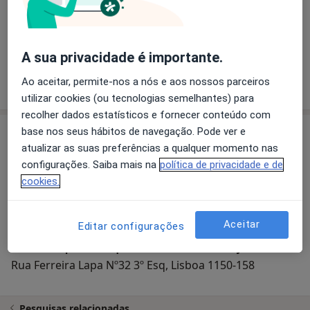
Joana Gomes
A sua privacidade é importante.
Psicólogo
Ao aceitar, permite-nos a nós e aos nossos parceiros
utilizar cookies (ou tecnologias semelhantes) para
recolher dados estatísticos e fornecer conteúdo com
base nos seus hábitos de navegação. Pode ver e
Consultório
atualizar as suas preferências a qualquer momento nas
configurações. Saiba mais na
política de privacidade e de
cookies.
Ampliar o mapa
Aceitar
Editar configurações
Centro Hospitalar Psiquiátrico de Lisboa - Pólo Jú
Rua Ferreira Lapa Nº32 3º Esq, Lisboa 1150-158
Pesquisas relacionadas