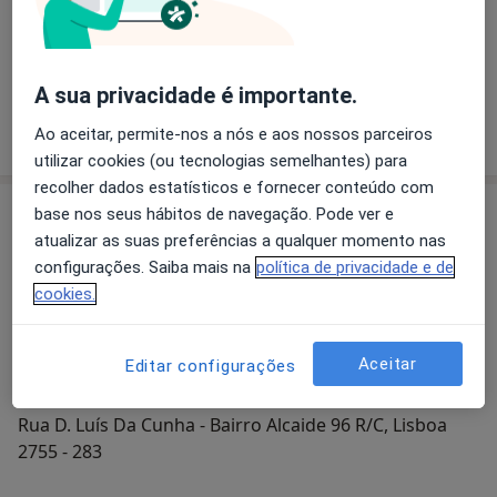
Catarina Guerra Marques
A sua privacidade é importante.
Psicólogo
Ao aceitar, permite-nos a nós e aos nossos parceiros
utilizar cookies (ou tecnologias semelhantes) para
recolher dados estatísticos e fornecer conteúdo com
Consultório
base nos seus hábitos de navegação. Pode ver e
atualizar as suas preferências a qualquer momento nas
configurações. Saiba mais na
política de privacidade e de
cookies.
Ampliar o mapa
Aceitar
Editar configurações
Centro de Reabilitação E Inserção de Deficientes E
Rua D. Luís Da Cunha - Bairro Alcaide 96 R/C, Lisboa
2755 - 283