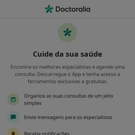
Men
Anafilaxia • Cascais, Lisboa
Filters
• 1
Mapa
Anafilaxia, Cascais
Cuide da sua saúde
Como classificamos os resultados
Encontre os melhores especialistas e agende uma
consulta. Descarregue o App e tenha acesso a
Qual é a especialização que procura?
ferramentas exclusivas e gratuitas.
Alergologista
Oftalmologista
Traumatolo
Organize as suas consultas de um jeito
simples
Envie mensagens para os especialistas
Receba notificações