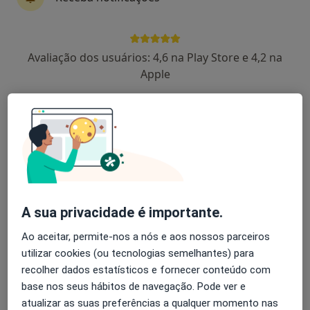
Dra. Cíntia Cruz
Avaliação dos usuários: 4,6 na Play Store e 4,2 na
Alergologista
Apple
Praça Ernesto Melo Antunes, 1, Amadora
•
Mapa
Hospital da Luz - Centro Clínico da Amadora
Esse especialista não oferece agendamento online para esse endereço.
Solicite um atendimento
A sua privacidade é importante.
Ao aceitar, permite-nos a nós e aos nossos parceiros
utilizar cookies (ou tecnologias semelhantes) para
recolher dados estatísticos e fornecer conteúdo com
base nos seus hábitos de navegação. Pode ver e
atualizar as suas preferências a qualquer momento nas