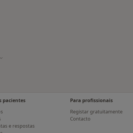
adas em Cascais
ade
Mudar de cidade
s pacientes
Para profissionais
os
Registar gratuitamente
s
Contacto
tas e respostas