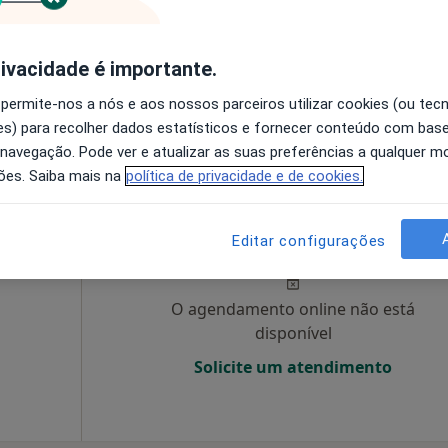
O agendamento online não está
rivacidade é importante.
disponível
 permite-nos a nós e aos nossos parceiros utilizar cookies (ou tec
a
Solicite um atendimento
s) para recolher dados estatísticos e fornecer conteúdo com bas
 navegação. Pode ver e atualizar as suas preferências a qualquer 
ões. Saiba mais na
política de privacidade e de cookies.
Hoje
Amanhã
Sáb,
Dom,
6 Ago
7 Ago
8 Ago
9 Ago
Editar configurações
O agendamento online não está
disponível
Solicite um atendimento