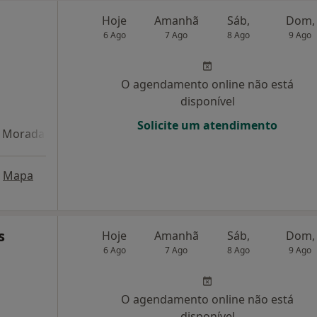
Hoje
Amanhã
Sáb,
Dom,
6 Ago
7 Ago
8 Ago
9 Ago
O agendamento online não está
disponível
Solicite um atendimento
Morada 4
Mapa
s
Hoje
Amanhã
Sáb,
Dom,
6 Ago
7 Ago
8 Ago
9 Ago
O agendamento online não está
disponível