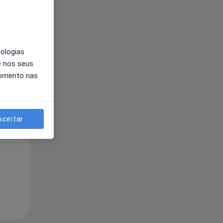
nologias
e nos seus
momento nas
Segunda-feira
Ter,
Qua
Aceitar
10 Ago
11 Ago
12 Ago