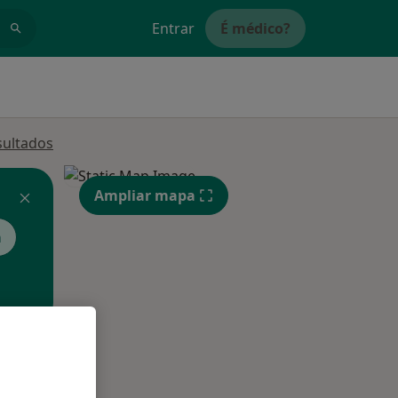
Entrar
É médico?
sultados
Ampliar mapa
a
Segunda-feira
Ter,
Qua
10 Ago
11 Ago
12 Ago