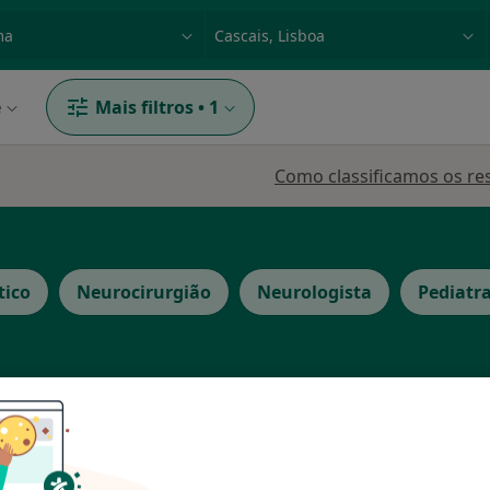
dade, doença ou nome
p. ex. Lisboa
e
Mais filtros
•
1
Como classificamos os re
tico
Neurocirurgião
Neurologista
Pediatr
rque
Hoje
Amanhã
Sáb,
Dom,
6 Ago
7 Ago
8 Ago
9 Ago