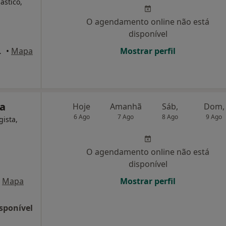
ástico,
O agendamento online não está
disponível
ingos de Rana
•
Mapa
Mostrar perfil
da
Hoje
Amanhã
Sáb,
Dom,
6 Ago
7 Ago
8 Ago
9 Ago
gista,
O agendamento online não está
disponível
Mapa
Mostrar perfil
sponível