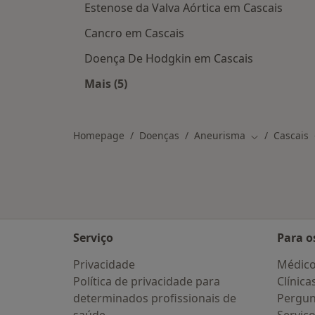
Estenose da Valva Aórtica em Cascais
Cancro em Cascais
Doença De Hodgkin em Cascais
Mais (5)
Mais na categoria: Doenças relacion
Homepage
Doenças
Aneurisma
Cascais
Mudar de cid
Serviço
Para o
Privacidade
Médic
Política de privacidade para
Clínica
determinados profissionais de
Pergun