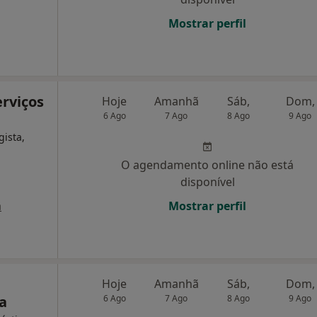
Mostrar perfil
erviços
Hoje
Amanhã
Sáb,
Dom,
6 Ago
7 Ago
8 Ago
9 Ago
gista,
O agendamento online não está
disponível
a
Mostrar perfil
Hoje
Amanhã
Sáb,
Dom,
a
6 Ago
7 Ago
8 Ago
9 Ago