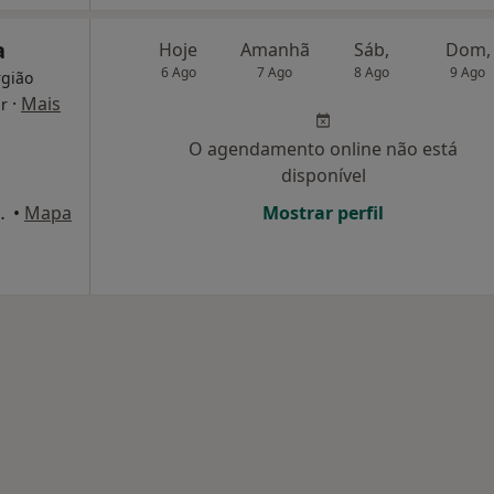
a
Hoje
Amanhã
Sáb,
Dom,
6 Ago
7 Ago
8 Ago
9 Ago
rgião
·
Mais
ar
O agendamento online não está
disponível
 2, Mem Martins
•
Mapa
Mostrar perfil