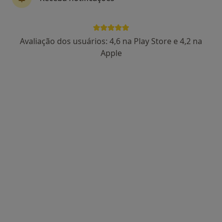
4 opiniões
Largo Luzia Maria Martins 1,
•
Mapa
Clinica ADEST
Avaliação dos usuários: 4,6 na Play Store e 4,2 na
Esse especialista não oferece agendamento online para esse endereço.
Apple
Solicite um atendimento
United Medical Clinic Lisbon (UMC Lisbon)
Cardiologista, Especialista em análises clínicas,
·
Mais
Anátomopatologista