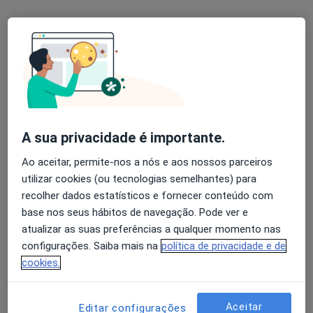
Instituto Nacional de Cardiolgia Preventiva
Esse especialista não oferece agendamento online para esse endereço.
Solicite um atendimento
A sua privacidade é importante.
Ao aceitar, permite-nos a nós e aos nossos parceiros
utilizar cookies (ou tecnologias semelhantes) para
recolher dados estatísticos e fornecer conteúdo com
base nos seus hábitos de navegação. Pode ver e
Dr. Paulo Goncalves Pedro
atualizar as suas preferências a qualquer momento nas
Cardiologista
configurações. Saiba mais na
política de privacidade e de
1 opinião
cookies.
Rua Fialho de Almeida nº 21 piso 3, Lisboa
•
Mapa
Centro Clinico do SAMS
Aceitar
Editar configurações