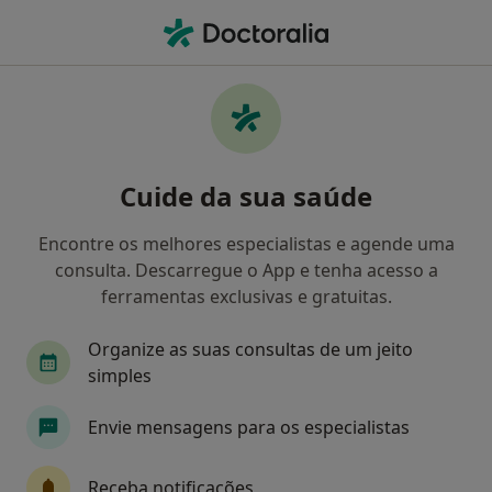
Men
Cardiologista • Póvoa de Santo Adrião, Lisboa
Filters
Mapa
Cardiologistas em Póvoa de Santo Adrião
Cuide da sua saúde
Como classificamos os resultados
Encontre os melhores especialistas e agende uma
consulta. Descarregue o App e tenha acesso a
ferramentas exclusivas e gratuitas.
Organize as suas consultas de um jeito
simples
Envie mensagens para os especialistas
Dr. Sergio Baptista
Cardiologista
Receba notificações