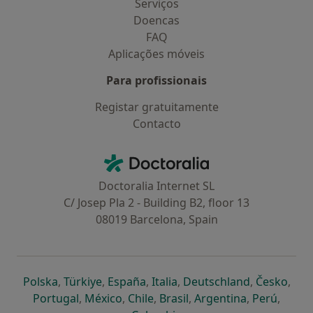
Serviços
Doencas
FAQ
Aplicações móveis
Para profissionais
Registar gratuitamente
Contacto
Contacto
Doctoralia - Homepage
Doctoralia Internet SL
C/ Josep Pla 2 - Building B2, floor 13
08019 Barcelona, Spain
abre num novo separador
abre num novo separador
abre num novo separador
abre num novo separado
abre num n
abre
Polska
,
Türkiye
,
España
,
Italia
,
Deutschland
,
Česko
,
abre num novo separador
abre num novo separador
abre num novo separador
abre num novo separa
abre num no
abre n
Portugal
,
México
,
Chile
,
Brasil
,
Argentina
,
Perú
,