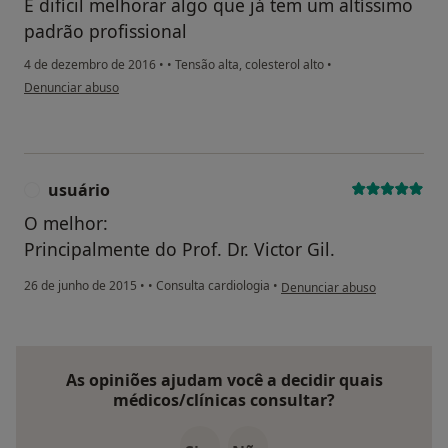
É difícil melhorar algo que já tem um altíssimo
padrão profissional
4 de dezembro de 2016
•
•
Tensão alta, colesterol alto
•
na opinião do utilizador Conta eliminada
Denunciar abuso
usuário
U
O melhor:
Principalmente do Prof. Dr. Victor Gil.
na opinião do utilizador usuár
26 de junho de 2015
•
•
Consulta cardiologia
•
Denunciar abuso
As opiniões ajudam você a decidir quais
médicos/clínicas consultar?