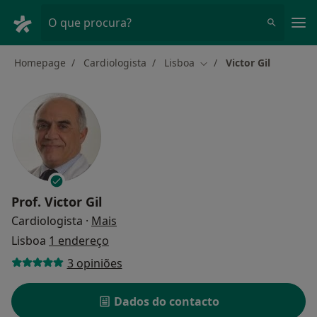
Men
O que procura?
Homepage
Cardiologista
Lisboa
Victor Gil
Mudar de cidade
Prof.
Victor Gil
sobre as especializações
Cardiologista
·
Mais
Lisboa
1 endereço
3 opiniões
Dados do contacto