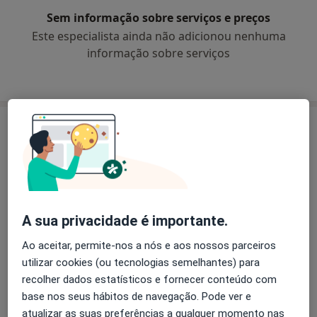
Sem informação sobre serviços e preços
Este especialista ainda não adicionou nenhuma
informação sobre serviços
Consultório
Consultório Privado
Avenida António Augusto de Aguiar 42, R/C Dcha.,
Lisboa
1050-016
A sua privacidade é importante.
Ampliar o mapa
abre num novo separador
Ao aceitar, permite-nos a nós e aos nossos parceiros
utilizar cookies (ou tecnologias semelhantes) para
Disponibilidade
Este especialista não disponibiliza reservas online
recolher dados estatísticos e fornecer conteúdo com
nesta morada
base nos seus hábitos de navegação. Pode ver e
atualizar as suas preferências a qualquer momento nas
O que posso fazer agora?