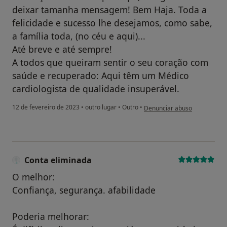
deixar tamanha mensagem! Bem Haja. Toda a
felicidade e sucesso lhe desejamos, como sabe,
a família toda, (no céu e aqui)...
Até breve e até sempre!
A todos que queiram sentir o seu coração com
saúde e recuperado: Aqui têm um Médico
cardiologista de qualidade insuperável.
na opinião do utilizador Ana C
12 de fevereiro de 2023
•
outro lugar
•
Outro
•
Denunciar abuso
Conta eliminada
O melhor:
Confiança, segurança. afabilidade
Poderia melhorar: