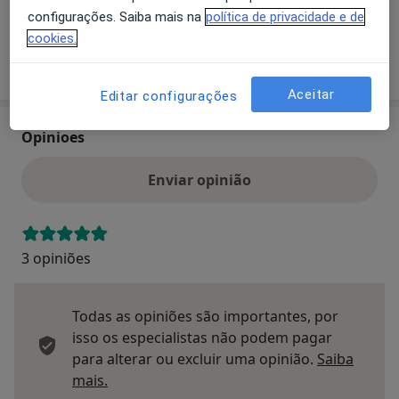
configurações. Saiba mais na
política de privacidade e de
cookies.
Mostrar mais detalhes
sobre o endereço
Aceitar
Editar configurações
Opinioes
Enviar opinião
3 opiniões
Todas as opiniões são importantes, por
isso os especialistas não podem pagar
para alterar ou excluir uma opinião.
Saiba
Saber mais sobre pareceres
mais.