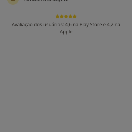
Dra. Paula Águas
Psicólogo
Avaliação dos usuários: 4,6 na Play Store e 4,2 na
102 opiniões
Apple
Rua Viana da Mota, nº13, R/C - São Pedro do Estoril, Estoril
•
Mapa
Estoril
Primeira consulta Psicologia
65 €
Esse especialista não oferece agendamento online para esse endereço.
Solicite um atendimento