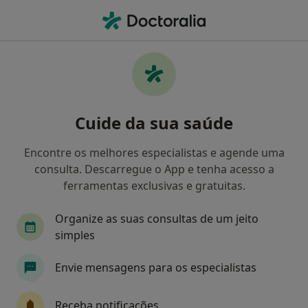
Men
Médis • Carcavelos, Lisboa
Filters
• 1
Mapa
Médicos recomendados de Médis em
Cuide da sua saúde
Carcavelos
Como classificamos os resultados
Encontre os melhores especialistas e agende uma
consulta. Descarregue o App e tenha acesso a
ferramentas exclusivas e gratuitas.
Qual é a especialização que procura?
Organize as suas consultas de um jeito
simples
Envie mensagens para os especialistas
Receba notificações