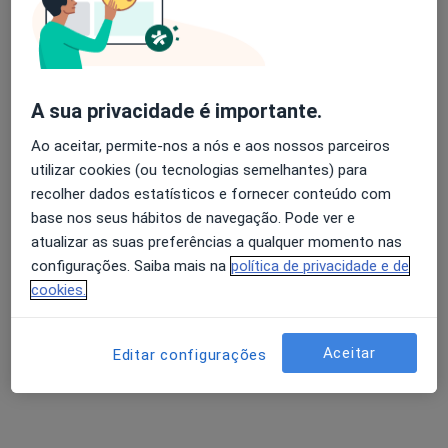
Dr. Diogo Barata de Almeida
Clínico geral, Médico de família
1 opinião
A sua privacidade é importante.
Rua Marechal Costa Gomes Nº 16, Oeiras
•
Mapa
Ao aceitar, permite-nos a nós e aos nossos parceiros
CPE Clínicas Oeiras
utilizar cookies (ou tecnologias semelhantes) para
Consulta online
Preço não disponível
recolher dados estatísticos e fornecer conteúdo com
Esse especialista não oferece agendamento online para esse endereço.
base nos seus hábitos de navegação. Pode ver e
atualizar as suas preferências a qualquer momento nas
Solicite um atendimento
configurações. Saiba mais na
política de privacidade e de
cookies.
Aceitar
Editar configurações