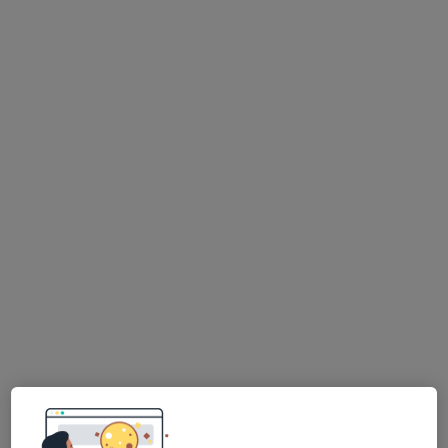
Dra. Catarina Lucas
Psicólogo
86 opiniões
Rua Feio Terenas, Parede, Cascais
•
Mapa
Centro Catarina Lucas - Cascais
Primeira consulta Psicologia
desde 60 €
Esse especialista não oferece agendamento online para esse endereço.
Solicite um atendimento