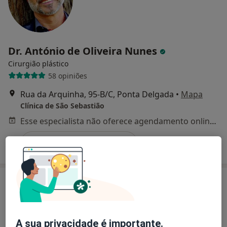
Dr. António de Oliveira Nunes
Cirurgião plástico
58 opiniões
Rua da Arquinha, 95-B/C, Ponta Delgada
•
Mapa
Clínica de São Sebastião
Esse especialista não oferece agendamento online para esse endereço.
Solicite um atendimento
A sua privacidade é importante.