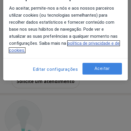
Ao aceitar, permite-nos a nós e aos nossos parceiros
utilizar cookies (ou tecnologias semelhantes) para
Dr. André de Campos Pinto
recolher dados estatísticos e fornecer conteúdo com
Psicólogo
base nos seus hábitos de navegação. Pode ver e
5 opiniões
atualizar as suas preferências a qualquer momento nas
Avenida Dom João III, 26, r/c poente nascente, Ponta Delgada
•
Mapa
configurações. Saiba mais na
política de privacidade e de
LALAR - Saúde e Aprendizagem
cookies.
Consulta online
desde 35 €
Esse especialista não oferece agendamento online para esse endereço.
Aceitar
Editar configurações
Solicite um atendimento