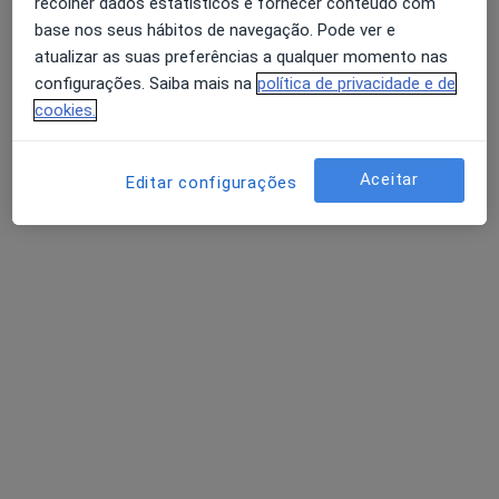
recolher dados estatísticos e fornecer conteúdo com
Dr. Miguel Reis
base nos seus hábitos de navegação. Pode ver e
Cirurgião geral
atualizar as suas preferências a qualquer momento nas
Rua Cooperativa Agrícola do Funchal Bloco B 3º C, Funchal
•
Mapa
configurações. Saiba mais na
política de privacidade e de
Consultório privado
cookies.
Esse especialista não oferece agendamento online para esse endereço.
Aceitar
Editar configurações
Solicite um atendimento
Filomena Castro Teixeira
Pediatra
2 opiniões