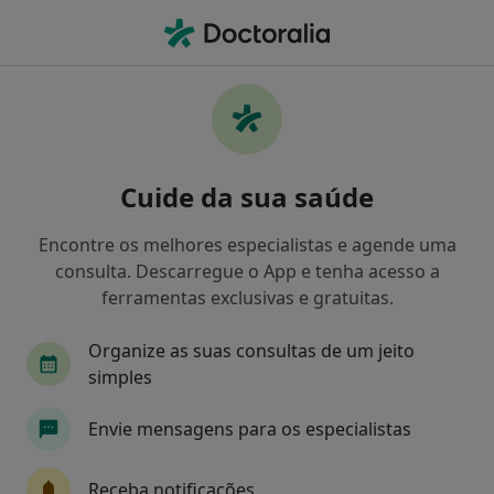
Men
Médis • Funchal, Ilha da Madeira
Filters
• 1
Mapa
Médicos recomendados de Médis em
Cuide da sua saúde
Funchal
Como classificamos os resultados
Encontre os melhores especialistas e agende uma
consulta. Descarregue o App e tenha acesso a
ferramentas exclusivas e gratuitas.
Qual é a especialização que procura?
Organize as suas consultas de um jeito
simples
Envie mensagens para os especialistas
Receba notificações