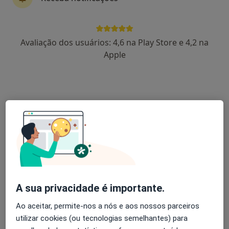
José Luís Nunes
Pediatra
Avaliação dos usuários: 4,6 na Play Store e 4,2 na
20 opiniões
Apple
R Nv-Pedro J Ornelas 48, Funchal
•
Mapa
Consultório privado
Esse especialista não oferece agendamento online para esse endereço.
Solicite um atendimento
A sua privacidade é importante.
Ao aceitar, permite-nos a nós e aos nossos parceiros
utilizar cookies (ou tecnologias semelhantes) para