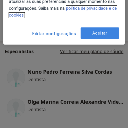
atualizar as suas preferências a qualquer momento nas
Primeira consulta Medicina dentária
configurações. Saiba mais na
política de privacidade e de
cookies.
Como mostramos os preços?
Aceitar
Editar configurações
Especialistas
Verificar meu plano de sáude
Nuno Pedro Ferreira Silva Cordas
Dentista
Olga Marina Correia Alexandre Videman
Dentista