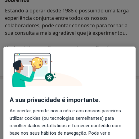
Estando a operar desde 1988 e possuindo uma larga
experiência conjunta entre todos os nossos
colaboradores, pode contar connosco para tornar a
sua consulta a mais agradável que já experimentou.
Venha visitar-nos. Estamos certos que ficará
agradavelmente surpreendido.
Quem somos
mais
Serviços
A sua privacidade é importante.
Branqueamento Dentário
Ao aceitar, permite-nos a nós e aos nossos parceiros
utilizar cookies (ou tecnologias semelhantes) para
recolher dados estatísticos e fornecer conteúdo com
Destartarização
base nos seus hábitos de navegação. Pode ver e