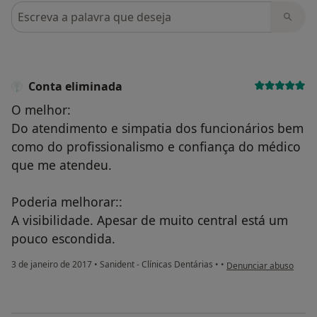
Pesquisar em opiniões
Conta eliminada
O melhor:
Do atendimento e simpatia dos funcionários bem
como do profissionalismo e confiança do médico
que me atendeu.
Poderia melhorar::
A visibilidade. Apesar de muito central está um
pouco escondida.
na opinião do utilizado
3 de janeiro de 2017
•
Sanident - Clínicas Dentárias
•
•
Denunciar abuso