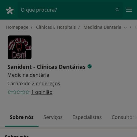
Men
O que procura?
Homepage
Clínicas E Hospitais
Medicina Dentária
Mudar
Sanident - Clínicas Dentárias
Medicina dentária
Carnaxide
2 endereços
1 opinião
Sobre nós
Serviços
Especialistas
Consultóri
Sobre nós