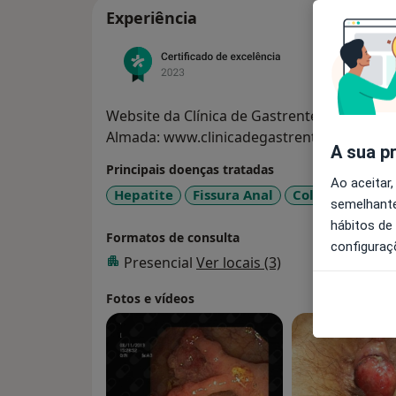
Experiência
Website da Clínica de Gastrenterologia de
Almada: www.clinicadegastrenterologiad
A sua p
Principais doenças tratadas
Ao aceitar,
Hepatite
Fissura Anal
Colite Ulcerati
semelhante
hábitos de
Formatos de consulta
configuraç
Presencial
Ver locais (3)
Fotos e vídeos