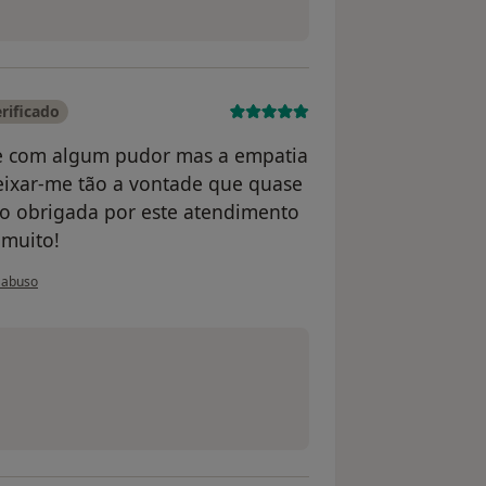
rificado
 e com algum pudor mas a empatia
eixar-me tão a vontade que quase
to obrigada por este atendimento
 muito!
 do utilizador Maria Pedrosa
 abuso