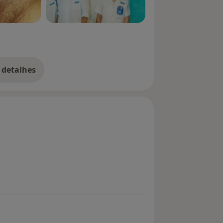
 detalhes
bre a experiência