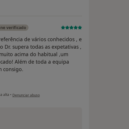
ne verificado
referência de vários conhecidos , e
 Dr. supera todas as expetativas ,
uito acima do habitual ,um
acado! Além de toda a equipa
m consigo.
na opinião do utilizador Florbela Gonçalves
a alta
•
Denunciar abuso