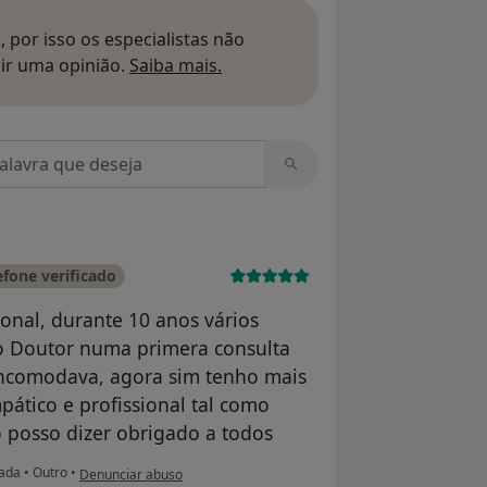
 por isso os especialistas não
Saber mais sobre pareceres
ir uma opinião.
Saiba mais.
m opiniões
fone verificado
ional, durante 10 anos vários
 o Doutor numa primera consulta
 incomodava, agora sim tenho mais
pático e profissional tal como
ó posso dizer obrigado a todos
na opinião do utilizador Ilda pronto Ramalho
mada
•
Outro
•
Denunciar abuso