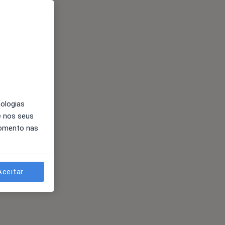
nologias
e nos seus
momento nas
Aceitar