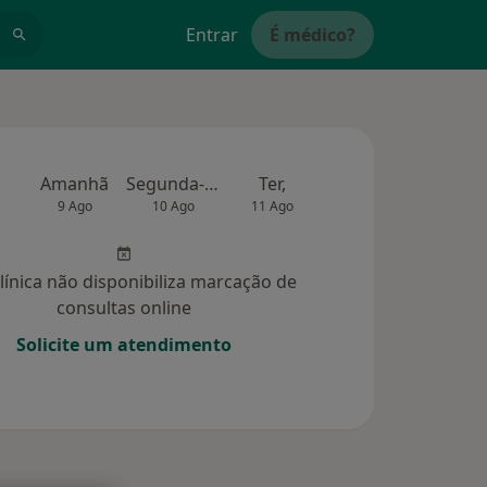
Entrar
É médico?
Amanhã
Segunda-feira
Ter,
Qua
Qui,
9 Ago
10 Ago
11 Ago
12 Ago
13 Ag
clínica não disponibiliza marcação de
consultas online
Solicite um atendimento