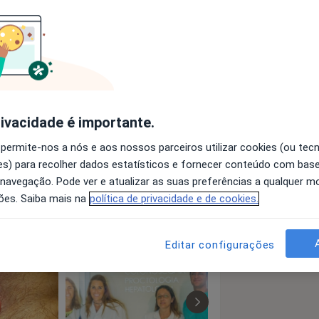
ealmada.com
rivacidade é importante.
 permite-nos a nós e aos nossos parceiros utilizar cookies (ou tec
a11y_sr_more_diseases
va
Doença De Crohn
+1
s) para recolher dados estatísticos e fornecer conteúdo com bas
 navegação. Pode ver e atualizar as suas preferências a qualquer 
ões. Saiba mais na
política de privacidade e de cookies.
Editar configurações