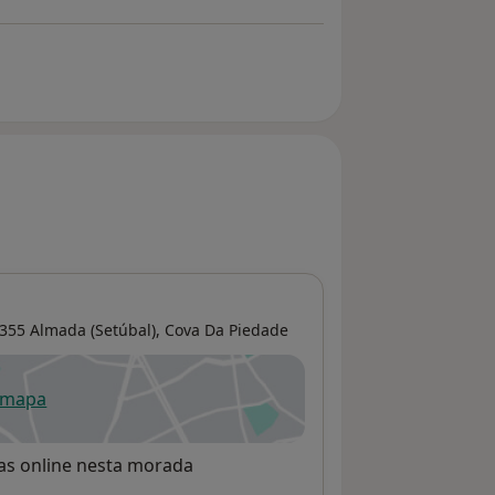
355 Almada (Setúbal),
Cova Da Piedade
 mapa
re num novo separador
rvas online nesta morada