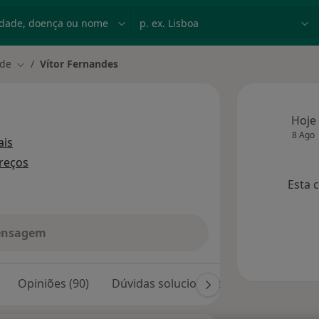
dade, doença ou nome
p. ex. Lisboa
ade
Vítor Fernandes
Mudar de cidade
Hoje
8 Ago
sobre as especializações
is
reços
Esta 
ensagem
Opiniões (90)
Dúvidas solucionadas (42)