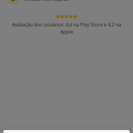
Venerável Ordem Terceira de S. Francisco (Rua Padre Gaspar Roriz), Guimarães
•
Mapa
Consultório privado
Consulta domiciliar Cardiologia
desde 130 €
Avaliação dos usuários: 4,6 na Play Store e 4,2 na
Esse especialista não oferece agendamento online para esse endereço.
Apple
Solicite um atendimento
Dr. Francisco Fernandes
Cardiologista
Rua José António Cruz, 235 - 2º C, Braga
•
Mapa