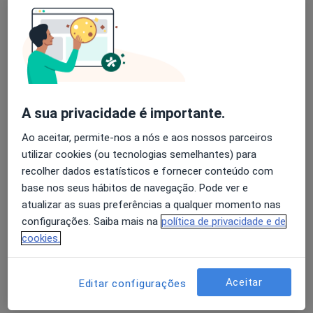
Instituto Cardiovascular de Braga
Esse especialista não oferece agendamento online para esse endereço.
Solicite um atendimento
A sua privacidade é importante.
Ao aceitar, permite-nos a nós e aos nossos parceiros
utilizar cookies (ou tecnologias semelhantes) para
recolher dados estatísticos e fornecer conteúdo com
base nos seus hábitos de navegação. Pode ver e
atualizar as suas preferências a qualquer momento nas
Dr. Nuno B Martins Pacheco
configurações. Saiba mais na
política de privacidade e de
Cardiologista
cookies.
Rua Marcelino Sá Pires 550 (5.º Andar) , Braga
•
Mapa
Consultório privado
Aceitar
Editar configurações
Esse especialista não oferece agendamento online para esse endereço.