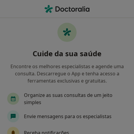
Men
Cardiologista • Braga, Braga
Filters
Mapa
Cardiologistas em Braga
Cuide da sua saúde
Como classificamos os resultados
Encontre os melhores especialistas e agende uma
consulta. Descarregue o App e tenha acesso a
ferramentas exclusivas e gratuitas.
Organize as suas consultas de um jeito
simples
Envie mensagens para os especialistas
Dr. João António de Almeida
Cardiologista
Receba notificações