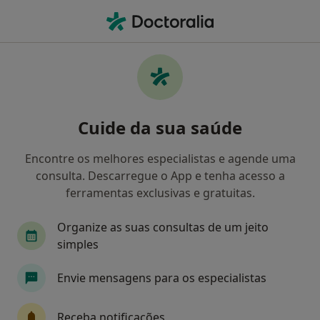
Men
Hipnose Clínica • Braga, Braga
Filters
• 1
Mapa
Hipnose clínica, Braga
Cuide da sua saúde
Como classificamos os resultados
Encontre os melhores especialistas e agende uma
consulta. Descarregue o App e tenha acesso a
Qual é a especialização que procura?
ferramentas exclusivas e gratuitas.
Psicólogo
Psiquiatra
Organize as suas consultas de um jeito
simples
Envie mensagens para os especialistas
Receba notificações