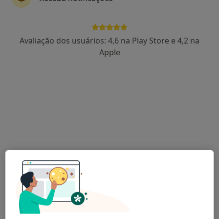
Luís Lameira
Avaliação dos usuários: 4,6 na Play Store e 4,2 na
Psicólogo
Apple
Rua Couto de Manhente, 1641, Barcelos
•
Mapa
Consultório de Psicologia Dr. Luís Lameira
Hipnose clínica
50 €
Esse especialista não oferece agendamento online para esse endereço.
Solicite um atendimento