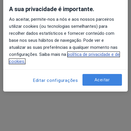
A sua privacidade é importante.
Rita Machado
Ao aceitar, permite-nos a nós e aos nossos parceiros
Psicólogo
utilizar cookies (ou tecnologias semelhantes) para
Rua Dr Carlos Saraiva 31, Guimarães
•
Mapa
recolher dados estatísticos e fornecer conteúdo com
Consultório privado
base nos seus hábitos de navegação. Pode ver e
Hipnose clínica
40 €
atualizar as suas preferências a qualquer momento nas
configurações. Saiba mais na
política de privacidade e de
Esse especialista não oferece agendamento online para esse endereço.
cookies.
Solicite um atendimento
Aceitar
Editar configurações