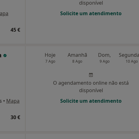
disponível
apa
Solicite um atendimento
45 €
a
Hoje
Amanhã
Dom,
7 Ago
8 Ago
9 Ago
10 Ago
O agendamento online não está
disponível
s
•
Mapa
Solicite um atendimento
30 €