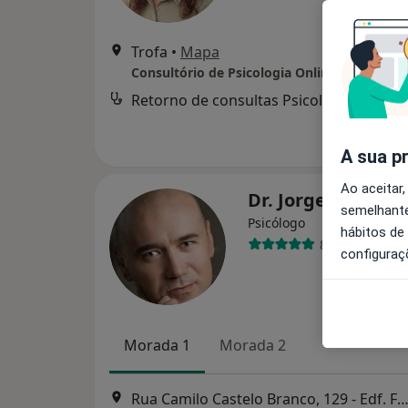
Trofa
•
Mapa
Consultório de Psicologia Online - Trofa
Retorno de consultas Psicologia
d
A sua p
Ao aceitar,
Dr. Jorge Veloso
semelhante
Psicólogo
hábitos de
87 opiniões
configuraç
Morada 1
Morada 2
Rua Camilo Castelo Branco, 129 - Edf. Farpex, Vila Nova de Fam