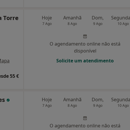
a Torre
Hoje
Amanhã
Dom,
7 Ago
8 Ago
9 Ago
10 Ago
O agendamento online não está
disponível
Mapa
Solicite um atendimento
esde 55 €
es
Hoje
Amanhã
Dom,
7 Ago
8 Ago
9 Ago
10 Ago
O agendamento online não está