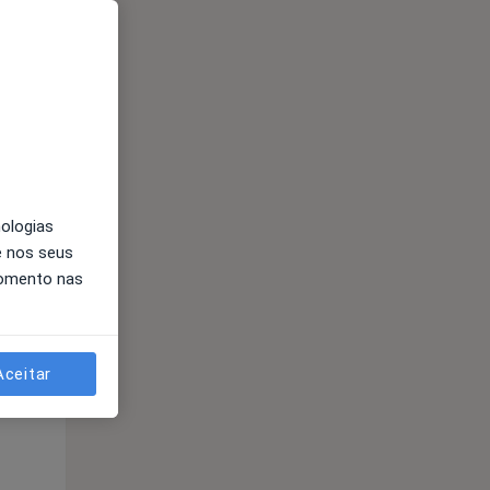
nologias
Segunda-feira
Ter,
Qua
Qui,
e nos seus
11 Ago
12 Ago
13 Ago
momento nas
Aceitar