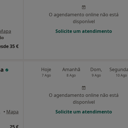
O agendamento online não está
disponível
Mapa
Solicite um atendimento
ão
esde 35 €
sa
Hoje
Amanhã
Dom,
7 Ago
8 Ago
9 Ago
10 Ago
O agendamento online não está
disponível
e Famalicão
•
Mapa
Solicite um atendimento
25 €