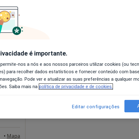
disponível
Solicite um atendimento
esde 55 €
rivacidade é importante.
 permite-nos a nós e aos nossos parceiros utilizar cookies (ou tec
Hoje
Amanhã
Dom,
s) para recolher dados estatísticos e fornecer conteúdo com bas
7 Ago
8 Ago
9 Ago
10 Ago
 navegação. Pode ver e atualizar as suas preferências a qualquer 
ões. Saiba mais na
política de privacidade e de cookies.
O agendamento online não está
disponível
Editar configurações
Solicite um atendimento
alicão
•
Mapa