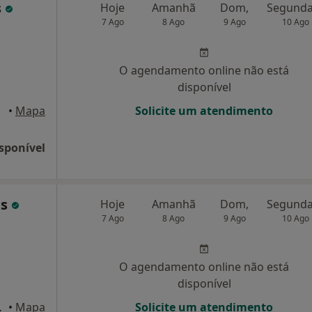
s
Hoje
Amanhã
Dom,
7 Ago
8 Ago
9 Ago
10 Ago
O agendamento online não está
disponível
•
Mapa
Solicite um atendimento
sponível
ns
Hoje
Amanhã
Dom,
7 Ago
8 Ago
9 Ago
10 Ago
O agendamento online não está
disponível
 de Varzim
•
Mapa
Solicite um atendimento