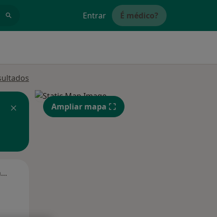
Entrar
É médico?
sultados
Ampliar mapa
Segunda-feira
Ter,
Qua
Qui,
11 Ago
12 Ago
13 Ago