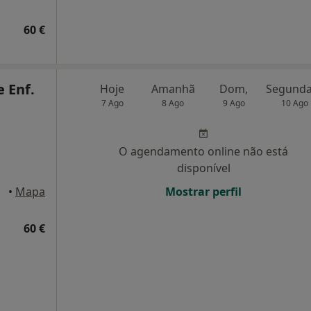
60 €
e Enf.
Hoje
Amanhã
Dom,
7 Ago
8 Ago
9 Ago
10 Ago
O agendamento online não está
disponível
alicão
•
Mapa
Mostrar perfil
60 €