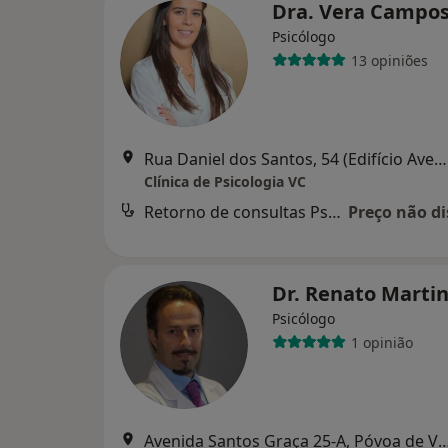
Dra. Vera Campo
Psicólogo
13 opiniões
Rua Daniel dos Santos, 54 (Edifício Avenida- Traseiras), Vila Nova de Famalicão
Clínica de Psicologia VC
Retorno de consultas Psicologia
Preço não di
Dr. Renato Marti
Psicólogo
1 opinião
Avenida Santos Graça 25-A, Póvoa