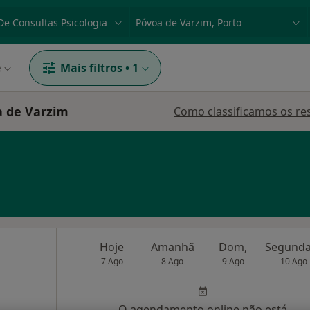
dade, doença ou nome
p. ex. Lisboa
e
Mais filtros
•
1
a de Varzim
Como classificamos os re
Hoje
Amanhã
Dom,
7 Ago
8 Ago
9 Ago
10 Ago
O agendamento online não está