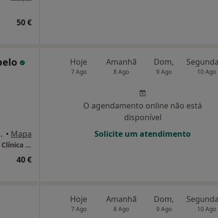
50 €
pelo
Hoje
Amanhã
Dom,
7 Ago
8 Ago
9 Ago
10 Ago
O agendamento online não está
disponível
, 1°andar, sala 1, Barcelos
•
Mapa
Solicite um atendimento
Susana Campelo - Consultório de Psicologia Clínica & Saúde
40 €
Hoje
Amanhã
Dom,
7 Ago
8 Ago
9 Ago
10 Ago