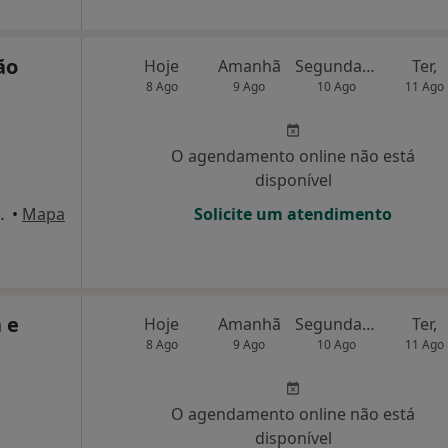
ão
Hoje
Amanhã
Segunda-feira
Ter,
8 Ago
9 Ago
10 Ago
11 Ago
O agendamento online não está
disponível
/15, V. N. de Famalicão
•
Mapa
Solicite um atendimento
 e
Hoje
Amanhã
Segunda-feira
Ter,
8 Ago
9 Ago
10 Ago
11 Ago
O agendamento online não está
disponível