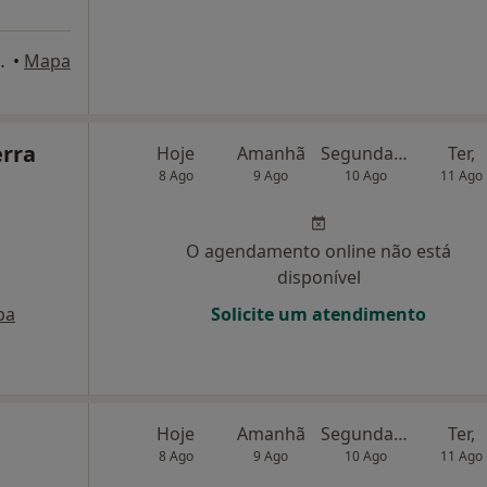
a 208,2º, Barcelos
•
Mapa
erra
Hoje
Amanhã
Segunda-feira
Ter,
8 Ago
9 Ago
10 Ago
11 Ago
O agendamento online não está
disponível
pa
Solicite um atendimento
Hoje
Amanhã
Segunda-feira
Ter,
8 Ago
9 Ago
10 Ago
11 Ago