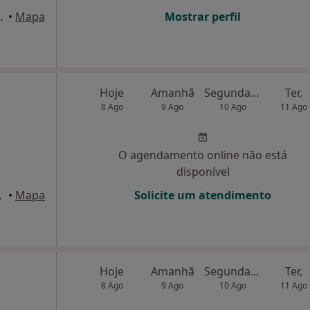
a 208,2º, Barcelos
•
Mapa
Mostrar perfil
Hoje
Amanhã
Segunda-feira
Ter,
8 Ago
9 Ago
10 Ago
11 Ago
O agendamento online não está
disponível
 de Varzim
•
Mapa
Solicite um atendimento
Hoje
Amanhã
Segunda-feira
Ter,
8 Ago
9 Ago
10 Ago
11 Ago