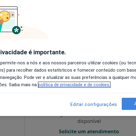
Hoje
Amanhã
Segunda-feira
Ter,
8 Ago
9 Ago
10 Ago
11 Ago
O agendamento online não está
disponível
rivacidade é importante.
, Póvoa de Varzim
•
Mapa
Solicite um atendimento
 permite-nos a nós e aos nossos parceiros utilizar cookies (ou tec
s) para recolher dados estatísticos e fornecer conteúdo com bas
 navegação. Pode ver e atualizar as suas preferências a qualquer 
ões. Saiba mais na
política de privacidade e de cookies.
ónio
Hoje
Amanhã
Segunda-feira
Ter,
8 Ago
9 Ago
10 Ago
11 Ago
Editar configurações
O agendamento online não está
disponível
Solicite um atendimento