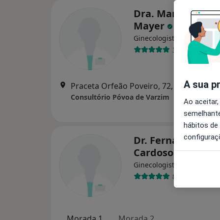
Dra. Maria Teresa
Mayer
Ginecologista
3 opiniões
A sua p
Praceta Orfeão Poveiro, 72
Consultório Póvoa de Varzim
Ao aceitar,
semelhante
hábitos de
configuraç
Dr. Fernando Ant
Cardoso Ricardo
Ginecologista
8 opiniões
Morada 1
Morada 2