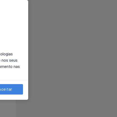
Qua
Qui,
Sex,
12 Ago
13 Ago
14 Ago
nologias
e nos seus
momento nas
Qua
Qui,
Sex,
12 Ago
13 Ago
14 Ago
Aceitar