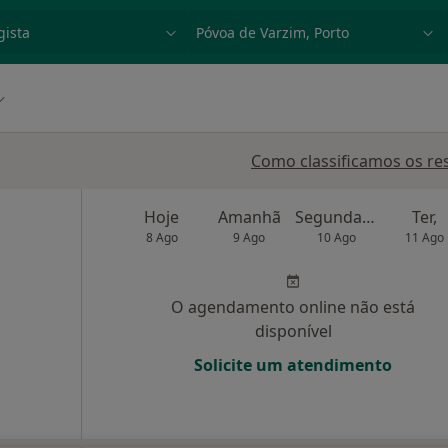
dade, doença ou nome
p. ex. Lisboa
Como classificamos os re
Hoje
Amanhã
Segunda-feira
Ter,
8 Ago
9 Ago
10 Ago
11 Ago
O agendamento online não está
disponível
Solicite um atendimento