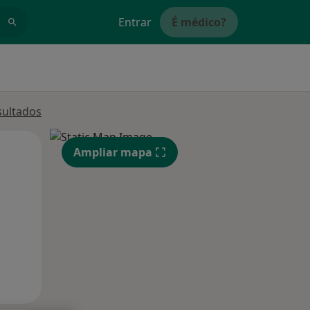
Entrar
É médico?
sultados
Qua
Qui,
Sex,
Ampliar mapa
12 Ago
13 Ago
14 Ago