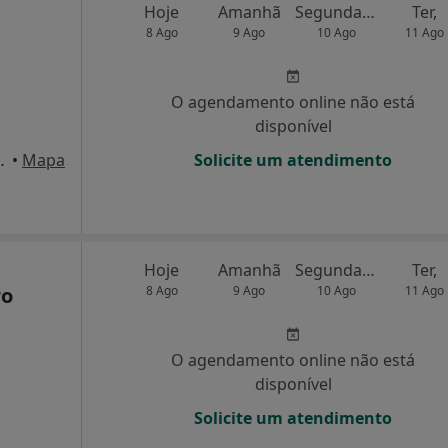
Hoje
Amanhã
Segunda-feira
Ter,
8 Ago
9 Ago
10 Ago
11 Ago
O agendamento online não está
disponível
2 SL 201, Barcelos
•
Mapa
Solicite um atendimento
Hoje
Amanhã
Segunda-feira
Ter,
ro
8 Ago
9 Ago
10 Ago
11 Ago
O agendamento online não está
disponível
Solicite um atendimento