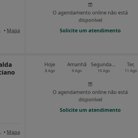
O agendamento online não está
disponível
a Do Conde
•
Mapa
Solicite um atendimento
alda
Hoje
Amanhã
Segunda-feira
Ter,
ciano
8 Ago
9 Ago
10 Ago
11 Ago
O agendamento online não está
disponível
Solicite um atendimento
a 208,2º, Barcelos
•
Mapa