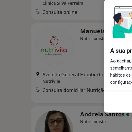
Clinica Silva Ferreira
Consulta online
Manuela Silva
Nutricionista
A sua p
Ao aceitar,
semelhante
Avenida General Humberto De
hábitos de
Nutrivila
configuraç
Consulta domiciliar Nutrição
Serviço
Andreia Santos
Nutricionista