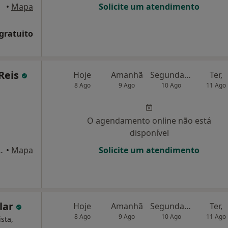
•
Mapa
Solicite um atendimento
 gratuito
Reis
Hoje
Amanhã
Segunda-feira
Ter,
8 Ago
9 Ago
10 Ago
11 Ago
O agendamento online não está
disponível
ifício Avenida, Trofa
•
Mapa
Solicite um atendimento
ilar
Hoje
Amanhã
Segunda-feira
Ter,
8 Ago
9 Ago
10 Ago
11 Ago
sta,