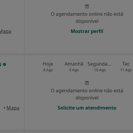
O agendamento online não está
disponível
Mapa
Mostrar perfil
s
Hoje
Amanhã
Segunda-feira
Ter,
8 Ago
9 Ago
10 Ago
11 Ago
O agendamento online não está
disponível
rcelos
•
Mapa
Solicite um atendimento