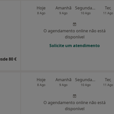
Hoje
Amanhã
Segunda-feira
Ter,
8 Ago
9 Ago
10 Ago
11 Ago
O agendamento online não está
disponível
Solicite um atendimento
esde 80 €
Hoje
Amanhã
Segunda-feira
Ter,
8 Ago
9 Ago
10 Ago
11 Ago
O agendamento online não está
disponível