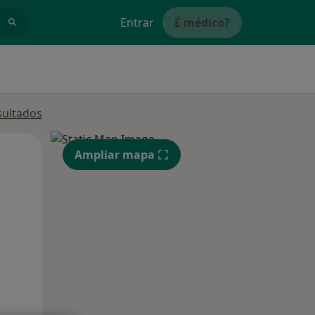
Entrar
É médico?
sultados
Qua
Qui,
Sex,
Ampliar mapa
12 Ago
13 Ago
14 Ago