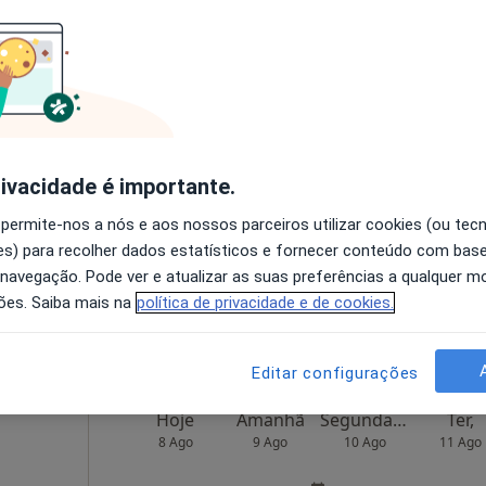
40 €
Hoje
Amanhã
Segunda-feira
Ter,
8 Ago
9 Ago
10 Ago
11 Ago
rivacidade é importante.
O agendamento online não está
 permite-nos a nós e aos nossos parceiros utilizar cookies (ou tec
disponível
s) para recolher dados estatísticos e fornecer conteúdo com bas
lgado 145, Vila Do Conde
•
Mapa
Solicite um atendimento
 navegação. Pode ver e atualizar as suas preferências a qualquer 
ões. Saiba mais na
política de privacidade e de cookies.
 gratuito
Editar configurações
Hoje
Amanhã
Segunda-feira
Ter,
8 Ago
9 Ago
10 Ago
11 Ago