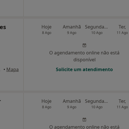
ves
Hoje
Amanhã
Segunda-feira
Ter,
8 Ago
9 Ago
10 Ago
11 Ago
O agendamento online não está
disponível
de Varzim
•
Mapa
Solicite um atendimento
r
Hoje
Amanhã
Segunda-feira
Ter,
8 Ago
9 Ago
10 Ago
11 Ago
O agendamento online não está