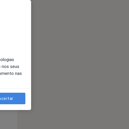
Qua
Qui,
Sex,
12 Ago
13 Ago
14 Ago
nologias
e nos seus
momento nas
Aceitar
Qua
Qui,
Sex,
12 Ago
13 Ago
14 Ago