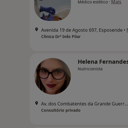
·
Mais
Médico estético
Avenida 19 de Agosto 697, Esposende
•
Clínica Drª Inês Pilar
Helena Fernande
Nutricionista
Av. dos Combatentes da Grande Guerra 94, 4750-279 Barcelos, Ba
Consultório privado