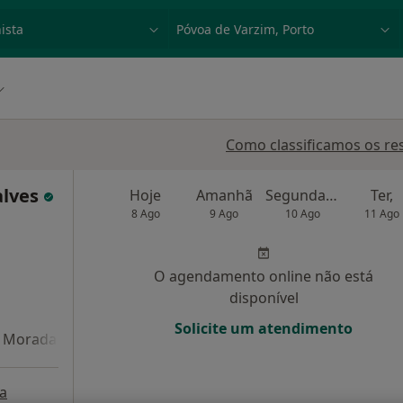
dade, doença ou nome
p. ex. Lisboa
Como classificamos os re
alves
Hoje
Amanhã
Segunda-feira
Ter,
8 Ago
9 Ago
10 Ago
11 Ago
O agendamento online não está
disponível
Solicite um atendimento
Morada 4
a