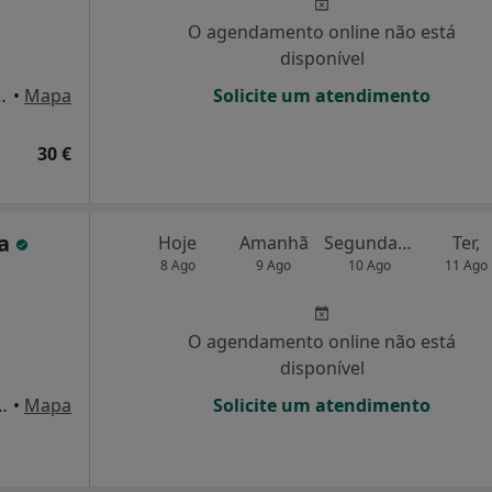
O agendamento online não está
disponível
al do Apoio, 26, Sala T, Barcelos
•
Mapa
Solicite um atendimento
30 €
ta
Hoje
Amanhã
Segunda-feira
Ter,
8 Ago
9 Ago
10 Ago
11 Ago
O agendamento online não está
disponível
s da Costa, 744, Santo Tirso
•
Mapa
Solicite um atendimento