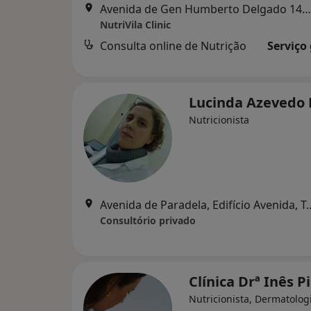
Avenida de Gen Humberto Delgado 145, Vila Do Conde
NutriVila Clinic
Consulta online de Nutrição
Serviço
Lucinda Azevedo 
Nutricionista
Avenida de Paradela, Ed
Consultório privado
Clínica Drª Inês P
Nutricionista, Dermatologi