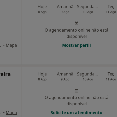
Hoje
Amanhã
Segunda-feira
Ter,
8 Ago
9 Ago
10 Ago
11 Ago
O agendamento online não está
disponível
rt Spirit), Póvoa de Varzim
•
Mapa
Mostrar perfil
eira
Hoje
Amanhã
Segunda-feira
Ter,
8 Ago
9 Ago
10 Ago
11 Ago
O agendamento online não está
disponível
rt Spirit), Póvoa de Varzim
•
Mapa
Solicite um atendimento