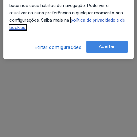
base nos seus hábitos de navegação. Pode ver e
atualizar as suas preferências a qualquer momento nas
configurações. Saiba mais na
política de privacidade e de
cookies.
Dra. Joana Cordeiro Dias
Aceitar
Editar configurações
Psicólogo
25 opiniões
Matosinhos
•
Mapa
Retorno de consultas Psicologia
Preço não disponível
Esse especialista não oferece agendamento online para esse endereço.
Solicite um atendimento