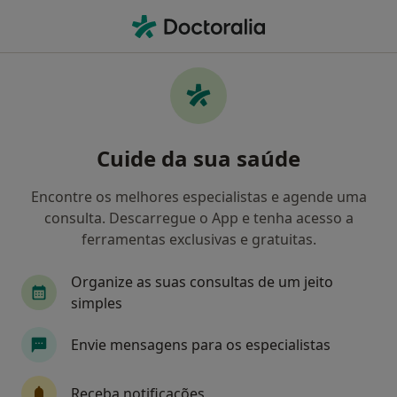
Men
Retorno De Consultas Psicologia • Matosinhos, Porto
Filters
• 1
Mapa
Retorno de consultas Psicologia,
Cuide da sua saúde
Matosinhos
Como classificamos os resultados
Encontre os melhores especialistas e agende uma
consulta. Descarregue o App e tenha acesso a
ferramentas exclusivas e gratuitas.
Qual é a especialização que procura?
Organize as suas consultas de um jeito
Psicólogo
Cardiologista
simples
Envie mensagens para os especialistas
Receba notificações