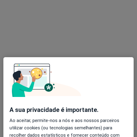
Dra. Rossana Ferreira
Psicólogo
131 opiniões
Rua Alfredo Cunha, 342, Sala 10,
•
Mapa
Family Clinic
Retorno de consultas Psicologia
50 €
Esse especialista não oferece agendamento online para esse endereço.
A sua privacidade é importante.
Solicite um atendimento
Ao aceitar, permite-nos a nós e aos nossos parceiros
utilizar cookies (ou tecnologias semelhantes) para
recolher dados estatísticos e fornecer conteúdo com