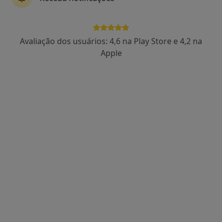
Avaliação dos usuários: 4,6 na Play Store e 4,2 na
Dra. Sara Paiva
Apple
Psicólogo
91 opiniões
Matosinhos
•
Mapa
Consultório de Psicologia Online - Matosinhos
Retorno de consultas Psicologia
desde 55 €
Esse especialista não oferece agendamento online para esse endereço.
Solicite um atendimento