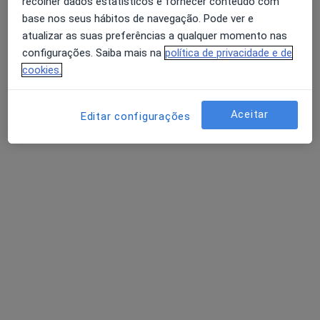
recolher dados estatísticos e fornecer conteúdo com
Solicite um atendimento
base nos seus hábitos de navegação. Pode ver e
atualizar as suas preferências a qualquer momento nas
configurações. Saiba mais na
política de privacidade e de
cookies.
Aceitar
Editar configurações
Dra. Carina Cunha
Psicólogo
3 opiniões
Rua Dr. J. António Pereira n. 228, Barcelos
•
Mapa
Consultório privado
Retorno de consultas Psicologia
30 €
Esse especialista não oferece agendamento online para esse endereço.