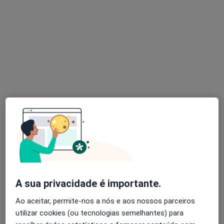
Mostrar perfil
Joana Dias Antunes
Psicólogo
5 opiniões
Avelino Barros, 18, Póvoa Do Varzim
•
Mapa
Life Clínica de Reabilitação Integrativa
A sua privacidade é importante.
Retorno de consultas Psicologia
45 €
Ao aceitar, permite-nos a nós e aos nossos parceiros
Esse especialista não oferece agendamento online para esse endereço.
utilizar cookies (ou tecnologias semelhantes) para