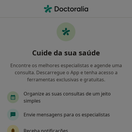
Men
Retorno De Consultas Psicologia • Barcelos, Braga
Filters
• 1
Mapa
Retorno de consultas Psicologia, Barcelos
Cuide da sua saúde
Como classificamos os resultados
Encontre os melhores especialistas e agende uma
consulta. Descarregue o App e tenha acesso a
Qual é a especialização que procura?
ferramentas exclusivas e gratuitas.
Psicólogo
Organize as suas consultas de um jeito
simples
Envie mensagens para os especialistas
Receba notificações