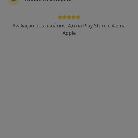
Dr. Jorge Veloso
Avaliação dos usuários: 4,6 na Play Store e 4,2 na
Psicólogo
Apple
87 opiniões
Morada 1
Morada 2
Rua Camilo Castelo Branco, 129 - Edf. Farpex, Vila Nova de Famalicão
•
Mapa
Farpex - Centro de Enf. E Médico
Retorno de consultas Psicologia
60 €
Esse especialista não oferece agendamento online para esse endereço.
Solicite um atendimento