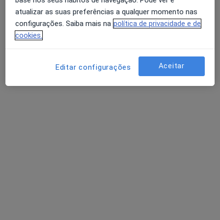
atualizar as suas preferências a qualquer momento nas
configurações. Saiba mais na
política de privacidade e de
cookies.
Aceitar
Editar configurações
José A Gonçalves Nogueira
Cirurgião geral
Avenida Mouzinho Albuquerque 184,1º-E, Póvoa de Varzim
•
Mapa
Consultório privado
Esse especialista não oferece agendamento online para esse endereço.
Solicite um atendimento