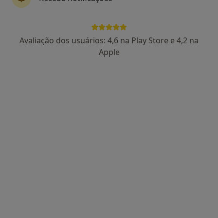
Rua Fontiela 338, São Romão Coronado
•
Mapa
Consultório privado
Esse especialista não oferece agendamento online para esse endereço.
Avaliação dos usuários: 4,6 na Play Store e 4,2 na
Apple
Solicite um atendimento
José Abel Gonçalves Nogueira
Cirurgião geral
Av. Mouzinho de Albuquerque, 184 - 1º Dt.º, Póvoa de Varzim
•
Mapa
Consultório privado