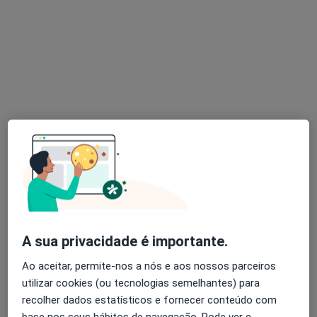
Esse especialista não oferece agendamento online para esse endereço.
Solicite um atendimento
José Adelino Lobarinhas Barbosa
Cirurgião geral
Rua Pedro Alvares Cabral, 324 - R/C, Barcelos
•
Mapa
A sua privacidade é importante.
Consultório privado
Ao aceitar, permite-nos a nós e aos nossos parceiros
Esse especialista não oferece agendamento online para esse endereço.
utilizar cookies (ou tecnologias semelhantes) para
recolher dados estatísticos e fornecer conteúdo com
Solicite um atendimento
base nos seus hábitos de navegação. Pode ver e