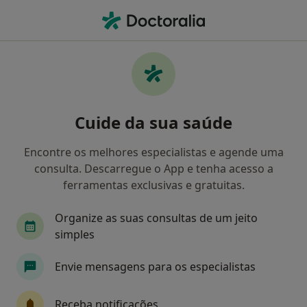
Men
Cirurgião Geral • Póvoa de Varzim, Porto
Filters
Mapa
Cirurgiões gerais em Póvoa de Varzim
Cuide da sua saúde
Como classificamos os resultados
Encontre os melhores especialistas e agende uma
consulta. Descarregue o App e tenha acesso a
ferramentas exclusivas e gratuitas.
Organize as suas consultas de um jeito
simples
Envie mensagens para os especialistas
Dr. Mário Moreira Assunção
Cirurgião geral
Receba notificações