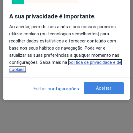
Av. Comandante Coutinho Lanhoso, 748, Vila de Conde, Vila Do Conde
•
Mapa
Consultório privado
Esse especialista não oferece agendamento online para esse endereço.
A sua privacidade é importante.
Ao aceitar, permite-nos a nós e aos nossos parceiros
Solicite um atendimento
utilizar cookies (ou tecnologias semelhantes) para
recolher dados estatísticos e fornecer conteúdo com
base nos seus hábitos de navegação. Pode ver e
atualizar as suas preferências a qualquer momento nas
configurações. Saiba mais na
política de privacidade e de
cookies.
Aceitar
Editar configurações
Dr. Jose Carlos Fernandes
Dermatologista
R Luis Barroso Edif Sagres Escr 8, Vila Nova de Famalicão
•
Mapa
Consultório privado
Esse especialista não oferece agendamento online para esse endereço.