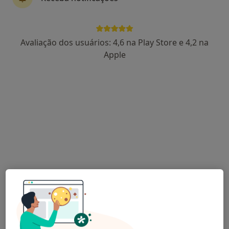
1 opinião
Rua D. Manuel I, 183, Póvoa de Varzim
•
Mapa
Clipovoa - Hospital Privado
Avaliação dos usuários: 4,6 na Play Store e 4,2 na
Esse especialista não oferece agendamento online para esse endereço.
Apple
Solicite um atendimento
Dr. Francisco Mota
Dermatologista
4 opiniões