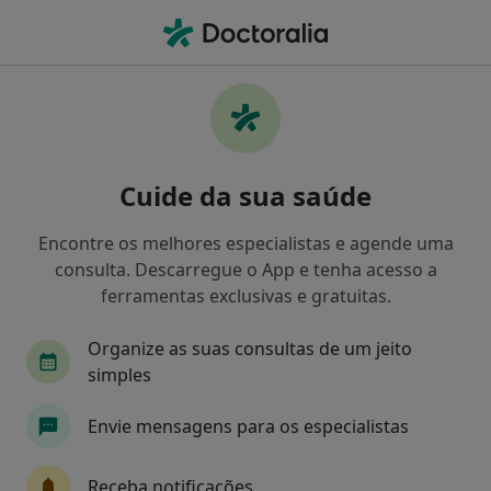
Men
Dermatologista • Póvoa de Varzim, Porto
Filters
Mapa
Dermatologistas em Póvoa de Varzim
Cuide da sua saúde
Como classificamos os resultados
Encontre os melhores especialistas e agende uma
consulta. Descarregue o App e tenha acesso a
ferramentas exclusivas e gratuitas.
Organize as suas consultas de um jeito
simples
Envie mensagens para os especialistas
Filipa Osório
Dermatologista
Receba notificações