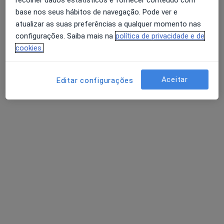
recolher dados estatísticos e fornecer conteúdo com
Mostrar perfil
base nos seus hábitos de navegação. Pode ver e
atualizar as suas preferências a qualquer momento nas
configurações. Saiba mais na
política de privacidade e de
cookies.
Aceitar
Editar configurações
Dr. Rui Marques de Carvalho
Ginecologista
16 opiniões
Rua da Mãe d'Água 15A, Lisboa
•
Mapa
Clinica dos Arcos/Clinica Aeger Prima
Retorno de consultas Ginecologia - Obstetricia
desde 85 €
Esse especialista não oferece agendamento online para esse endereço.