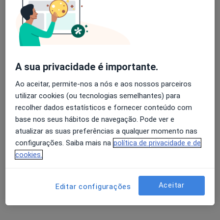
Especialistas - tratamento cirúrgico da
fistula retovaginal
Avaliação dos usuários: 4,6 na Play Store e 4,2 na
Apple
A Meireles Araújo Teixeira
A sua privacidade é importante.
Cirurgião geral
Ao aceitar, permite-nos a nós e aos nossos parceiros
Porto
utilizar cookies (ou tecnologias semelhantes) para
recolher dados estatísticos e fornecer conteúdo com
Adelaide Justiça
base nos seus hábitos de navegação. Pode ver e
atualizar as suas preferências a qualquer momento nas
Ginecologista
configurações. Saiba mais na
política de privacidade e de
Porto
cookies.
Adriano P Lima Andrade
Aceitar
Editar configurações
Cirurgião geral
Angra Do Heroísmo