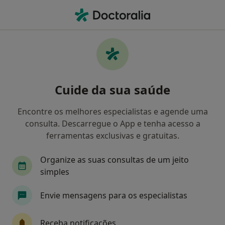
Men
Laqueadura Tubaria • Lisboa, Lisboa
Filters
• 1
Mapa
Laqueadura Tubaria, Lisboa
Cuide da sua saúde
Como classificamos os resultados
Encontre os melhores especialistas e agende uma
consulta. Descarregue o App e tenha acesso a
Qual é a especialização que procura?
ferramentas exclusivas e gratuitas.
Ginecologista
Cirurgião geral
Cirurgião v
Organize as suas consultas de um jeito
simples
Envie mensagens para os especialistas
Receba notificações