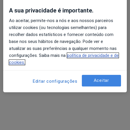
A sua privacidade é importante.
Dr. Fernando Cirurgião
Ao aceitar, permite-nos a nós e aos nossos parceiros
Ginecologista
utilizar cookies (ou tecnologias semelhantes) para
27 opiniões
recolher dados estatísticos e fornecer conteúdo com
base nos seus hábitos de navegação. Pode ver e
Rua Rebelo da Silva, 20, Linda A Velha
•
Mapa
atualizar as suas preferências a qualquer momento nas
Consultório privado
configurações. Saiba mais na
política de privacidade e de
Laqueadura Tubaria
Preço não disponível
cookies.
Esse especialista não oferece agendamento online para esse endereço.
Aceitar
Editar configurações
Solicite um atendimento