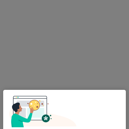
Dr. Pedro Faustino
Ginecologista
3 opiniões
Av Luís Bivar, 93, 1º Dtº, Lisboa
•
Mapa
Comatri
Laqueadura Tubaria
Preço não disponível
Esse especialista não oferece agendamento online para esse endereço.
Solicite um atendimento