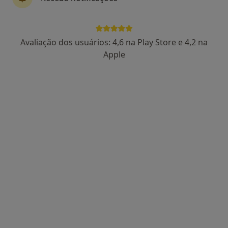
Dra. Maria T F Lopes Fraga
Avaliação dos usuários: 4,6 na Play Store e 4,2 na
Ginecologista
Apple
12 opiniões
Avenida Forças Armadas 4,8º-G, Lisboa
•
Mapa
Consultório privado
Laqueadura Tubaria
Preço não disponível
Esse especialista não oferece agendamento online para esse endereço.
Solicite um atendimento