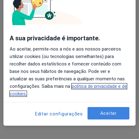
Adelaide Justiça
Avaliação dos usuários: 4,6 na Play Store e 4,2 na
Apple
Ginecologista
A sua privacidade é importante.
Porto
Ao aceitar, permite-nos a nós e aos nossos parceiros
utilizar cookies (ou tecnologias semelhantes) para
Alberto Custódio
recolher dados estatísticos e fornecer conteúdo com
base nos seus hábitos de navegação. Pode ver e
Ginecologista
atualizar as suas preferências a qualquer momento nas
Espinho
configurações. Saiba mais na
política de privacidade e de
cookies.
Alberto Custódio Oliveira da Silva
Aceitar
Ginecologista
Editar configurações
Espinho