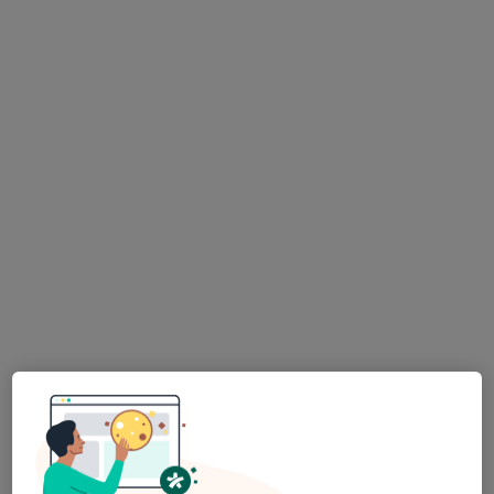
Ivonarte - Serviços Clínicos (Drª Ivone
Lopes Dias)
Ginecologista, Pediatra, Psiquiatra
131 opiniões
R Nova do Almada nº 18 (1º-Esq)-CHIADO, Lisboa
•
Mapa
Ivonarte - Serviços Clínicos (Drª Ivone Lopes Dias)
Colpoperineoplastia Anterior E Posterior
Preço não disponível
Mostrar mais serviços
Dra. Ivone Lopes
Dias
Nenhum profissional neste centro médico tem consultas disponíveis