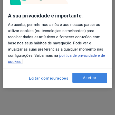
Mostrar perfil
A sua privacidade é importante.
Ao aceitar, permite-nos a nós e aos nossos parceiros
utilizar cookies (ou tecnologias semelhantes) para
recolher dados estatísticos e fornecer conteúdo com
base nos seus hábitos de navegação. Pode ver e
atualizar as suas preferências a qualquer momento nas
configurações. Saiba mais na
política de privacidade e de
cookies.
Dr. Pedro Faustino
Ginecologista
3 opiniões
Aceitar
Editar configurações
Av Luís Bivar, 93, 1º Dtº, Lisboa
•
Mapa
Comatri
Colpoperineoplastia Anterior E Posterior
Preço não disponível
Esse especialista não oferece agendamento online para esse endereço.