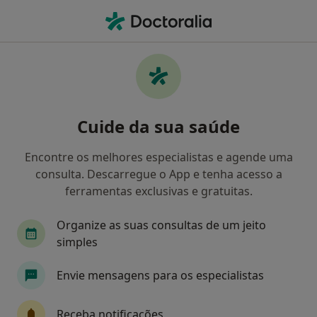
Men
Colpoperineoplastia Anterior E Posterior • Lisboa, Lisboa
Filters
• 1
Mapa
Colpoperineoplastia Anterior E Posterior,
Cuide da sua saúde
Lisboa
Como classificamos os resultados
Encontre os melhores especialistas e agende uma
consulta. Descarregue o App e tenha acesso a
ferramentas exclusivas e gratuitas.
Qual é a especialização que procura?
Organize as suas consultas de um jeito
Ginecologista
Cirurgião geral
Cirurgião v
simples
Envie mensagens para os especialistas
Receba notificações