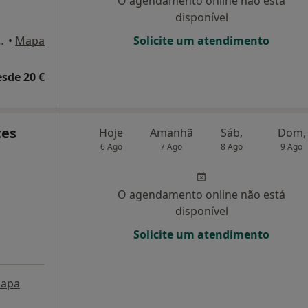
O agendamento online não está
disponível
17 (Sala 501), Porto
•
Mapa
Solicite um atendimento
esde 20 €
tes
Hoje
Amanhã
Sáb,
Dom,
6 Ago
7 Ago
8 Ago
9 Ago
O agendamento online não está
disponível
Solicite um atendimento
apa