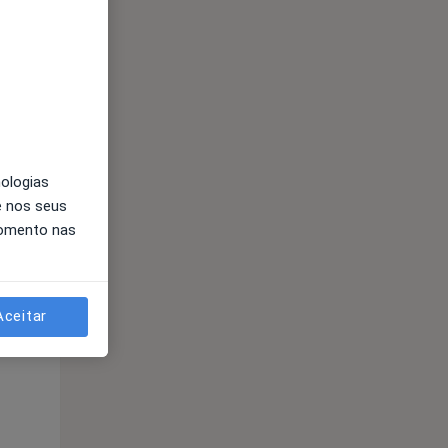
nologias
e nos seus
momento nas
Segunda-feira
Ter,
Qua
10 Ago
11 Ago
12 Ago
Aceitar