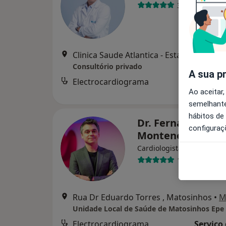
3 opiniões
Clinica Saude Atlantica - Estadio 
Consultório privado
A sua p
Electrocardiograma
Serviço
Ao aceitar,
semelhante
hábitos de
Dr. Fernando
configuraç
Montenegro Sá
Cardiologista
1 opinião
Rua Dr Eduardo Torres , Matosinhos
•
M
Unidade Local de Saúde de Matosinhos Epe
Electrocardiograma
Serviço