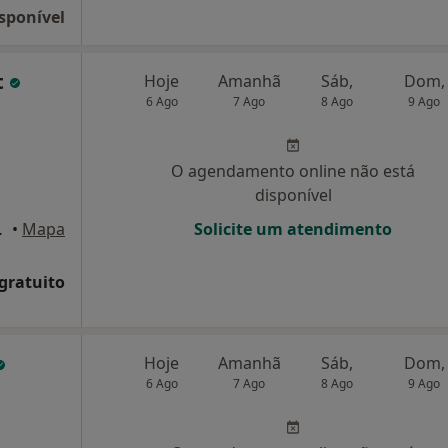
sponível
t
Hoje
Amanhã
Sáb,
Dom,
6 Ago
7 Ago
8 Ago
9 Ago
O agendamento online não está
disponível
dar, Porto
•
Mapa
Solicite um atendimento
 gratuito
Hoje
Amanhã
Sáb,
Dom,
6 Ago
7 Ago
8 Ago
9 Ago