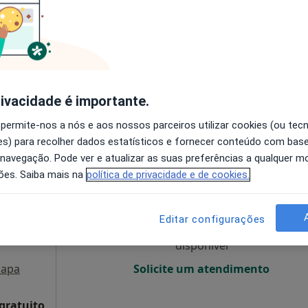
O agendamento online não está
disponível
do Dragão, Porto
•
Mapa
Solicite um atendimento
rivacidade é importante.
 gratuito
 permite-nos a nós e aos nossos parceiros utilizar cookies (ou tec
s) para recolher dados estatísticos e fornecer conteúdo com bas
 navegação. Pode ver e atualizar as suas preferências a qualquer 
Hoje
Amanhã
Sáb,
Dom,
ões. Saiba mais na
política de privacidade e de cookies.
6 Ago
7 Ago
8 Ago
9 Ago
Editar configurações
O agendamento online não está
disponível
apa
Solicite um atendimento
 gratuito