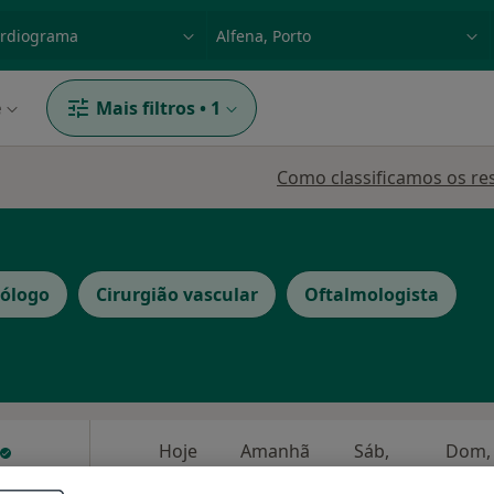
dade, doença ou nome
p. ex. Lisboa
e
Mais filtros
•
1
Como classificamos os re
cólogo
Cirurgião vascular
Oftalmologista
Hoje
Amanhã
Sáb,
Dom,
6 Ago
7 Ago
8 Ago
9 Ago