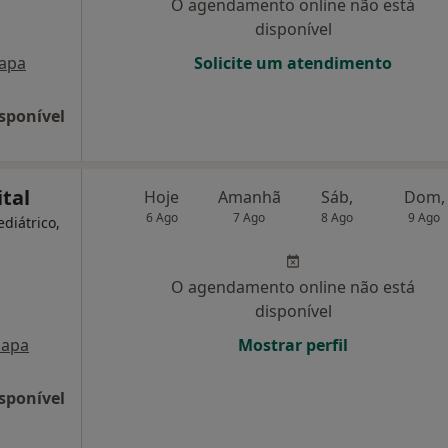
O agendamento online não está
disponível
apa
Solicite um atendimento
sponível
tal
Hoje
Amanhã
Sáb,
Dom,
6 Ago
7 Ago
8 Ago
9 Ago
ediátrico,
O agendamento online não está
disponível
apa
Mostrar perfil
sponível