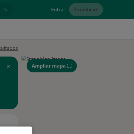
Entrar
É médico?
sultados
Ampliar mapa
Segunda-feira
Ter,
Qua
10 Ago
11 Ago
12 Ago