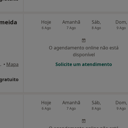
lmeida
Hoje
Amanhã
Sáb,
Dom,
6 Ago
7 Ago
8 Ago
9 Ago
O agendamento online não está
disponível
e 6.º andar , Porto
•
Mapa
Solicite um atendimento
 gratuito
Hoje
Amanhã
Sáb,
Dom,
6 Ago
7 Ago
8 Ago
9 Ago