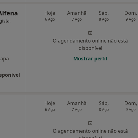
Alfena
Hoje
Amanhã
Sáb,
Dom,
6 Ago
7 Ago
8 Ago
9 Ago
gista,
O agendamento online não está
disponível
apa
Mostrar perfil
sponível
Hoje
Amanhã
Sáb,
Dom,
6 Ago
7 Ago
8 Ago
9 Ago
O agendamento online não está