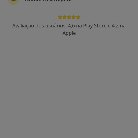
122 opiniões
Dermatologia Clínica e Estética. Cancro de Pele.
Mestre pela Faculdade de Medicina de Lisboa
Avaliação dos usuários: 4,6 na Play Store e 4,2 na
Pacientes destacam empatia e precisão clínica
Apple
Morada 1
Morada 2
R. Orfeão do Porto 52, Porto
•
Mapa
Ellene Papazis
Primeira consulta Dermatologia
80 €
Esse especialista não oferece agendamento online para esse endereço.
Solicite um atendimento