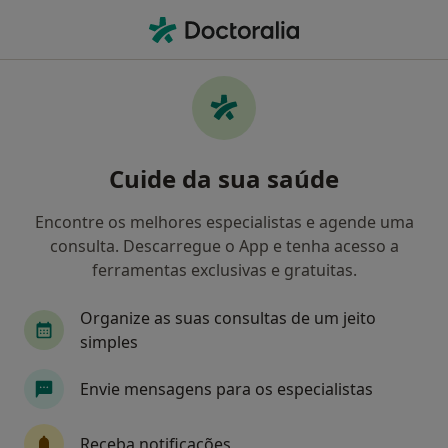
Men
Dermatologista • Alfena, Porto
Filters
Mapa
Dermatologistas em Alfena
Cuide da sua saúde
Como classificamos os resultados
Encontre os melhores especialistas e agende uma
consulta. Descarregue o App e tenha acesso a
ferramentas exclusivas e gratuitas.
Organize as suas consultas de um jeito
simples
Envie mensagens para os especialistas
Dra. Ellene Papazis
Dermatologista, Médico estético
Receba notificações