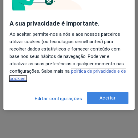
A sua privacidade é importante.
Filipa Osório
Ao aceitar, permite-nos a nós e aos nossos parceiros
Dermatologista
utilizar cookies (ou tecnologias semelhantes) para
1 opinião
recolher dados estatísticos e fornecer conteúdo com
base nos seus hábitos de navegação. Pode ver e
Morada 1
Morada 2
Morada 3
atualizar as suas preferências a qualquer momento nas
configurações. Saiba mais na
política de privacidade e de
cookies.
Pcta. Henrique Moreira, 150, Vila Nova de Gaia
•
Mapa
Hospital Da Arrábida
Esse especialista não oferece agendamento online para esse endereço.
Aceitar
Editar configurações
Solicite um atendimento