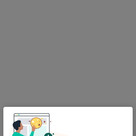
Dra. Joana Alves Barbosa
Dermatologista
9 opiniões
Rua de Vilar 235, Porto
•
Mapa
Luísa Magalhães Ramos - Cirurgia Plástica Porto
Excisão e Sutura Simples
Serviço gratuito
Esse especialista não oferece agendamento online para esse endereço.
Solicite um atendimento