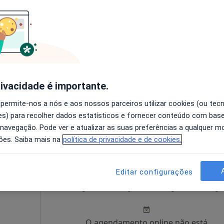
a
Hoje
Amanhã
Ter,
Qua
9 Ago
10 Ago
11 Ago
12 Ago
pata
O agendamento online não está
disponível
rivacidade é importante.
Solicite um atendimento
 permite-nos a nós e aos nossos parceiros utilizar cookies (ou tec
s) para recolher dados estatísticos e fornecer conteúdo com bas
 navegação. Pode ver e atualizar as suas preferências a qualquer 
8 1º drt tras, Porto
•
Mapa
ões. Saiba mais na
política de privacidade e de cookies.
Editar configurações
ins
Hoje
Amanhã
Ter,
Qua
9 Ago
10 Ago
11 Ago
12 Ago
O agendamento online não está