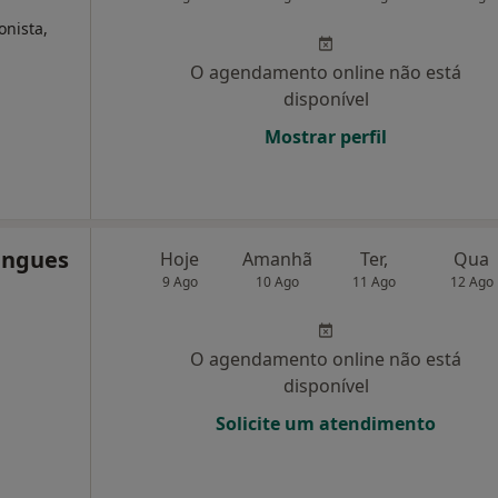
onista,
O agendamento online não está
disponível
Mostrar perfil
ingues
Hoje
Amanhã
Ter,
Qua
9 Ago
10 Ago
11 Ago
12 Ago
O agendamento online não está
disponível
Solicite um atendimento