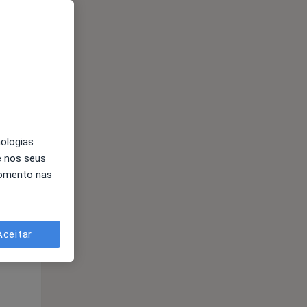
Qui,
Sex,
Sáb,
13 Ago
14 Ago
15 Ago
nologias
e nos seus
momento nas
Aceitar
Qui,
Sex,
Sáb,
13 Ago
14 Ago
15 Ago