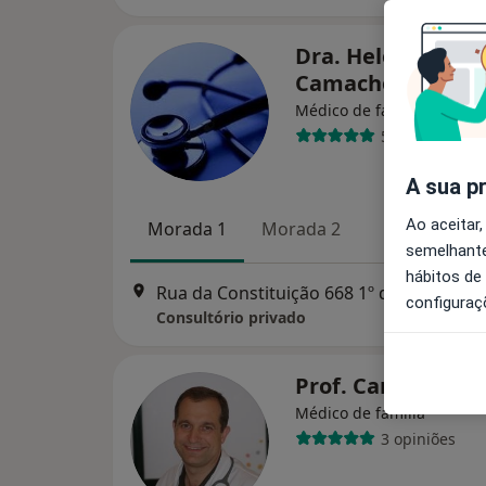
Dra. Helena Mari
Camacho Simôes
Médico de família, Homeo
5 opiniões
A sua p
Ao aceitar,
Morada 1
Morada 2
semelhante
hábitos de
Rua da Constituição 66
configuraç
Consultório privado
Prof. Carlos Mart
Médico de família
3 opiniões