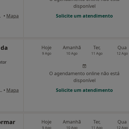
disponível
 Senhora Da Hora
•
Mapa
Solicite um atendimento
 da
Hoje
Amanhã
Ter,
Qua
9 Ago
10 Ago
11 Ago
12 Ago
ntor
O agendamento online não está
disponível
ez, nº 44, 3º andar, 3.2, Porto
•
Mapa
Solicite um atendimento
ormar
Hoje
Amanhã
Ter,
Qua
9 Ago
10 Ago
11 Ago
12 Ago