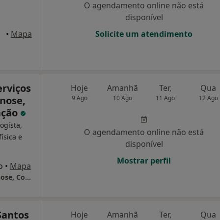
O agendamento online não está
disponível
Maia
•
Mapa
Solicite um atendimento
erviços
Hoje
Amanhã
Ter,
Qua
pnose,
9 Ago
10 Ago
11 Ago
12 Ago
ação
ogista,
O agendamento online não está
ísica e
disponível
Mostrar perfil
o
•
Mapa
PuroEquilibrio - Serviços de Psicologia, Hipnose, Coaching e Formação
Santos
Hoje
Amanhã
Ter,
Qua