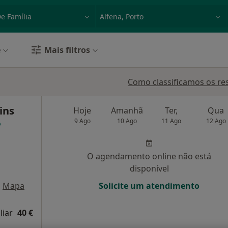
dade, doença ou nome
p. ex. Lisboa
e
Mais filtros
Como classificamos os re
ins
Hoje
Amanhã
Ter,
Qua
9 Ago
10 Ago
11 Ago
12 Ago
O agendamento online não está
disponível
•
Mapa
Solicite um atendimento
liar
40 €