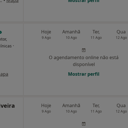
ra dos Santos Manássa 39, Matosinhos
•
Mapa
Mostrar perfil
Hoje
Amanhã
Ter,
Qua
9 Ago
10 Ago
11 Ago
12 Ago
tor,
·
línicas
O agendamento online não está
disponível
apa
Mostrar perfil
iveira
Hoje
Amanhã
Ter,
Qua
9 Ago
10 Ago
11 Ago
12 Ago