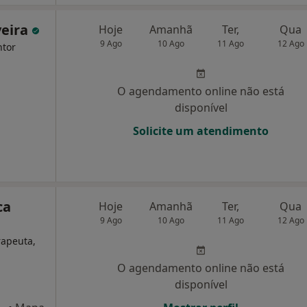
veira
Hoje
Amanhã
Ter,
Qua
9 Ago
10 Ago
11 Ago
12 Ago
ntor
O agendamento online não está
disponível
Solicite um atendimento
ca
Hoje
Amanhã
Ter,
Qua
9 Ago
10 Ago
11 Ago
12 Ago
rapeuta,
O agendamento online não está
disponível