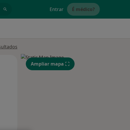
Entrar
É médico?
sultados
Qui,
Sex,
Sáb,
Ampliar mapa
13 Ago
14 Ago
15 Ago