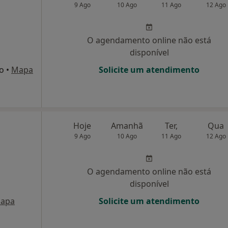
9 Ago
10 Ago
11 Ago
12 Ago
O agendamento online não está
disponível
to
•
Mapa
Solicite um atendimento
Hoje
Amanhã
Ter,
Qua
9 Ago
10 Ago
11 Ago
12 Ago
O agendamento online não está
disponível
apa
Solicite um atendimento