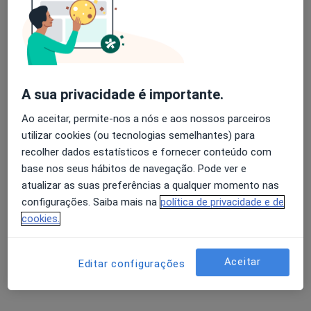
Especialistas - reconstituição parcial da
palpebra
Avaliação dos usuários: 4,6 na Play Store e 4,2 na
Apple
Abel Campos Mesquita
A sua privacidade é importante.
Cirurgião plástico
Ao aceitar, permite-nos a nós e aos nossos parceiros
Porto
utilizar cookies (ou tecnologias semelhantes) para
recolher dados estatísticos e fornecer conteúdo com
Adelino Dias Arêde
base nos seus hábitos de navegação. Pode ver e
atualizar as suas preferências a qualquer momento nas
Oftalmologista
configurações. Saiba mais na
política de privacidade e de
Viseu
cookies.
Adília J Silva Gomes
Aceitar
Editar configurações
Oftalmologista
Estarreja