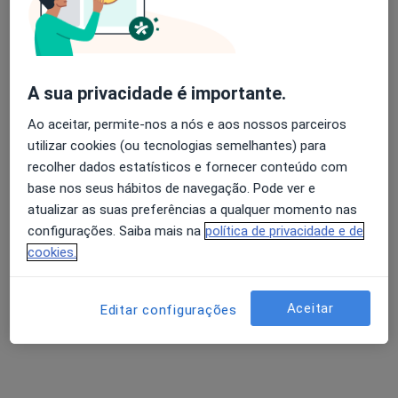
Claudia Luis
Avaliação dos usuários: 4,6 na Play Store e 4,2 na
A sua privacidade é importante.
Terapeuta alternativo
Apple
13 opiniões
Ao aceitar, permite-nos a nós e aos nossos parceiros
utilizar cookies (ou tecnologias semelhantes) para
Morada 1
Morada 2
recolher dados estatísticos e fornecer conteúdo com
base nos seus hábitos de navegação. Pode ver e
Rua Jorge Barradas n.41, Lisboa
•
Mapa
atualizar as suas preferências a qualquer momento nas
Centro Dietético Ametista
configurações. Saiba mais na
política de privacidade e de
cookies.
Naturopatia
desde 50 €
Esse especialista não oferece agendamento online para esse endereço.
Aceitar
Editar configurações
Solicite um atendimento
Pesquisas relacionadas