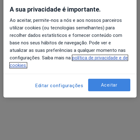
A sua privacidade é importante.
Psicólogo
Ao aceitar, permite-nos a nós e aos nossos parceiros
Avaliação dos usuários: 4,6 na Play Store e 4,2 na
Terapeuta alternativo
utilizar cookies (ou tecnologias semelhantes) para
Apple
recolher dados estatísticos e fornecer conteúdo com
base nos seus hábitos de navegação. Pode ver e
Pesquisas relacionadas
atualizar as suas preferências a qualquer momento nas
configurações. Saiba mais na
política de privacidade e de
Consulta online Terapia de Casal por cidade
cookies.
Consulta online Terapia de Casal Lisboa
Consulta online Terapia de Casal Porto
Aceitar
Editar configurações
Consulta online Terapia de Casal Vila Nova de Gaia
Consulta online Terapia de Casal Coimbra
Consulta online Terapia de Casal Faro
Mais (14)
Mais na categoria: Consulta online Terapia de 