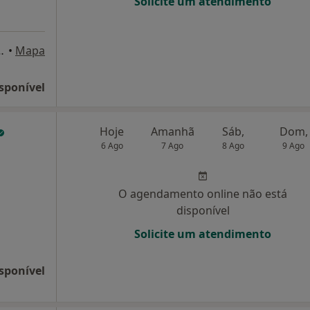
Solicite um atendimento
Lozano, 15 – 1D, Oeiras
•
Mapa
sponível
Hoje
Amanhã
Sáb,
Dom,
6 Ago
7 Ago
8 Ago
9 Ago
O agendamento online não está
disponível
Solicite um atendimento
sponível