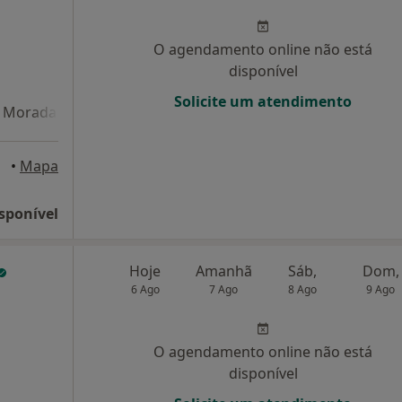
O agendamento online não está
disponível
Solicite um atendimento
Morada 4
Morada 5
Morada 6
rião
•
Mapa
sponível
Hoje
Amanhã
Sáb,
Dom,
6 Ago
7 Ago
8 Ago
9 Ago
O agendamento online não está
disponível