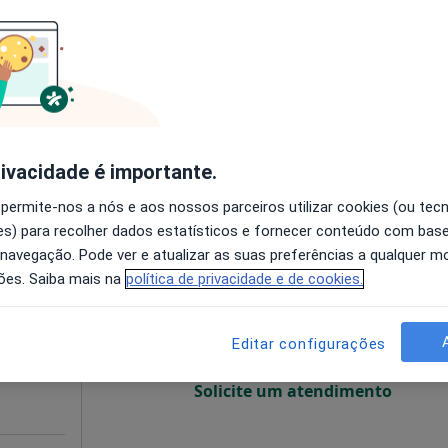
O agendamento online não está
disponível
•
Mapa
Mostrar número
sponível
rivacidade é importante.
 permite-nos a nós e aos nossos parceiros utilizar cookies (ou tec
s) para recolher dados estatísticos e fornecer conteúdo com bas
lves
Hoje
Amanhã
Sáb,
Dom,
 navegação. Pode ver e atualizar as suas preferências a qualquer 
6 Ago
7 Ago
8 Ago
9 Ago
teopata
ões. Saiba mais na
política de privacidade e de cookies.
O agendamento online não está
Editar configurações
disponível
Solicite um atendimento