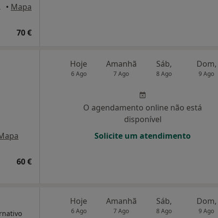
rcavelos
•
Mapa
70 €
Hoje
Amanhã
Sáb,
Dom,
6 Ago
7 Ago
8 Ago
9 Ago
O agendamento online não está
disponível
Mapa
Solicite um atendimento
60 €
Hoje
Amanhã
Sáb,
Dom,
6 Ago
7 Ago
8 Ago
9 Ago
rnativo