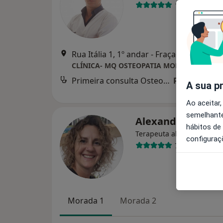
132 opiniões
Rua Itália 1, 1º andar - Fraçao-7, Cascais
CLÍNICA- MQ OSTEOPATIA MODERNA
Primeira consulta Osteopatia
Preço não di
A sua p
Ao aceitar,
semelhante
Alexandra Gonça
hábitos de
Terapeuta alternativo, Os
configuraç
76 opiniões
Morada 1
Morada 2