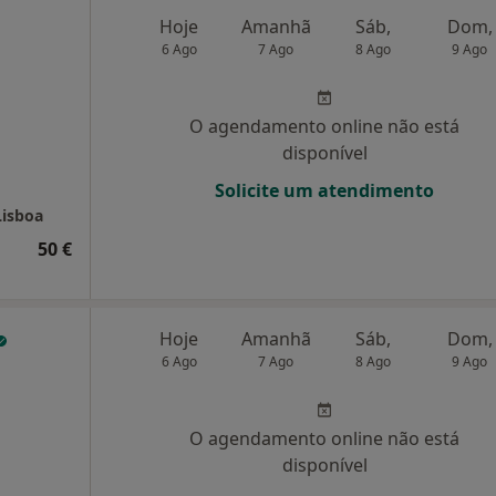
Hoje
Amanhã
Sáb,
Dom,
6 Ago
7 Ago
8 Ago
9 Ago
O agendamento online não está
disponível
Solicite um atendimento
Lisboa
50 €
Hoje
Amanhã
Sáb,
Dom,
6 Ago
7 Ago
8 Ago
9 Ago
O agendamento online não está
disponível