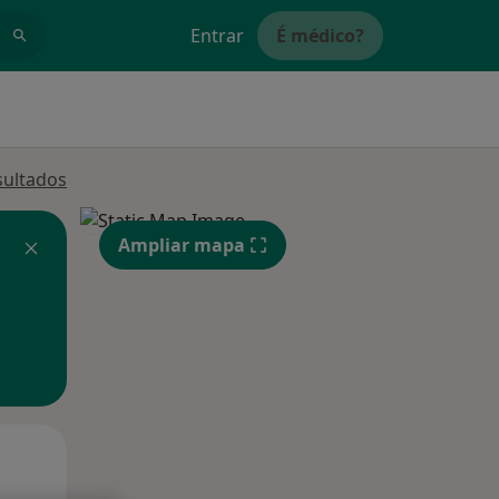
Entrar
É médico?
sultados
Ampliar mapa
Segunda-feira
Ter,
Qua
10 Ago
11 Ago
12 Ago