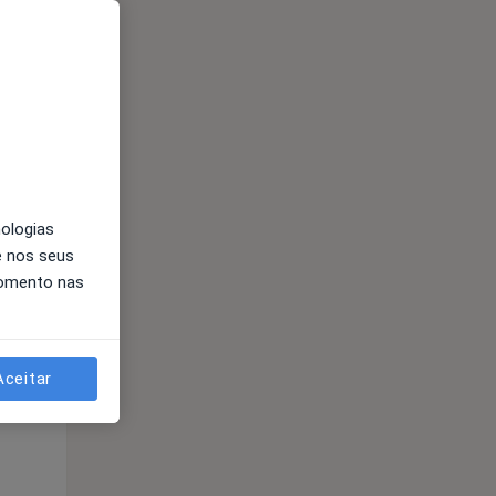
nologias
e nos seus
Segunda-feira
Ter,
Qua
momento nas
10 Ago
11 Ago
12 Ago
Aceitar