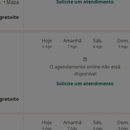
gos de Rana
•
Mapa
Solicite um atendimento
 gratuito
Hoje
Amanhã
Sáb,
Dom,
6 Ago
7 Ago
8 Ago
9 Ago
O agendamento online não está
disponível
Solicite um atendimento
 gratuito
Hoje
Amanhã
Sáb,
Dom,
6 Ago
7 Ago
8 Ago
9 Ago