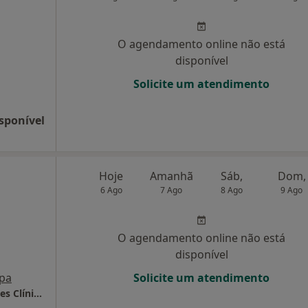
O agendamento online não está
disponível
Solicite um atendimento
sponível
Hoje
Amanhã
Sáb,
Dom,
6 Ago
7 Ago
8 Ago
9 Ago
O agendamento online não está
disponível
pa
Solicite um atendimento
Integrativa – Osteopatia, Fisioterapia e Pilates Clínico | Restelo, Lisboa