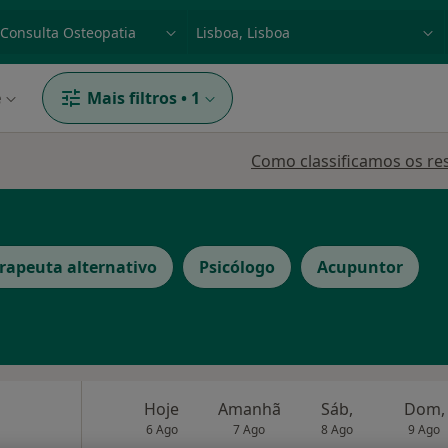
dade, doença ou nome
p. ex. Lisboa
e
Mais filtros
•
1
Como classificamos os re
rapeuta alternativo
Psicólogo
Acupuntor
Hoje
Amanhã
Sáb,
Dom,
6 Ago
7 Ago
8 Ago
9 Ago