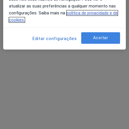
atualizar as suas preferências a qualquer momento nas
Rua Eduardo Malta 20, Lisboa
•
Mapa
configurações. Saiba mais na
política de privacidade e de
Consultório privado
cookies.
EMDR
50 €
Esse especialista não oferece agendamento online para esse endereço.
Aceitar
Editar configurações
Solicite um atendimento
Dr. Jorge Amaro
Psicólogo
Rua Latino Coelho, 87, Lisboa
•
Mapa