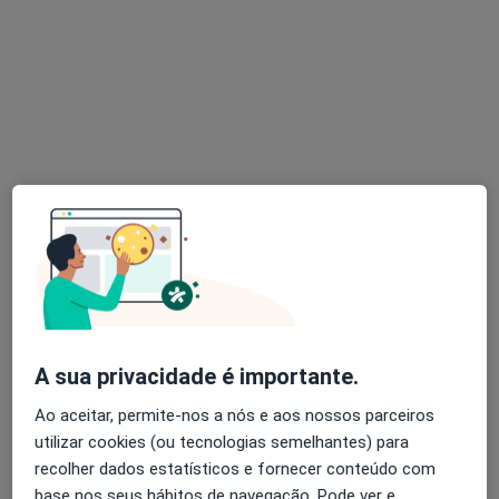
Psicólogo
UpStudio, Av. Amélia Rodrugues, Odivelas
•
Mapa
UpStudio
EMDR
desde 45 €
Esse especialista não oferece agendamento online para esse endereço.
Solicite um atendimento
A sua privacidade é importante.
Ao aceitar, permite-nos a nós e aos nossos parceiros
utilizar cookies (ou tecnologias semelhantes) para
João Cruz Dias
recolher dados estatísticos e fornecer conteúdo com
Psicólogo
base nos seus hábitos de navegação. Pode ver e