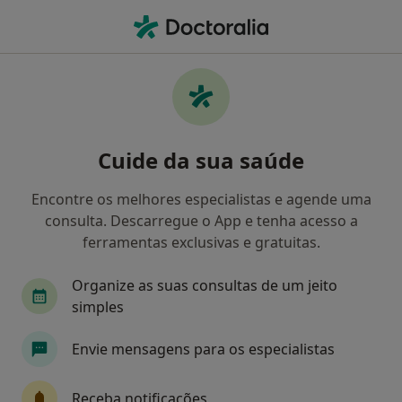
Men
Emdr • Lisboa, Lisboa
Filters
• 1
Mapa
EMDR, Lisboa
Cuide da sua saúde
Como classificamos os resultados
Encontre os melhores especialistas e agende uma
consulta. Descarregue o App e tenha acesso a
Qual é a especialização que procura?
ferramentas exclusivas e gratuitas.
Psicólogo
Terapeuta alternativo
Ginecolo
Organize as suas consultas de um jeito
simples
Envie mensagens para os especialistas
Receba notificações