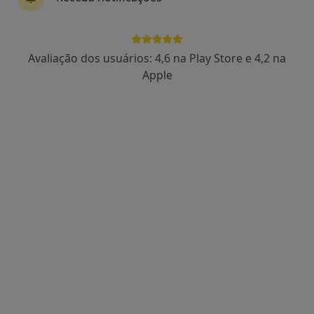
Dra. Maria José Canavarro
Avaliação dos usuários: 4,6 na Play Store e 4,2 na
Psicólogo
Apple
Lisboa
•
Mapa
EMDR
Preço não disponível
Esse especialista não oferece agendamento online para esse endereço.
Solicite um atendimento