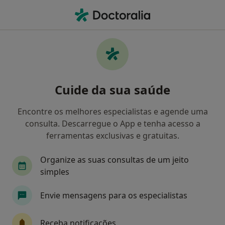
Men
Destartarização • Cascais, Lisboa
Filters
• 1
Mapa
Destartarização, Cascais
Cuide da sua saúde
Como classificamos os resultados
Encontre os melhores especialistas e agende uma
consulta. Descarregue o App e tenha acesso a
Qual é a especialização que procura?
ferramentas exclusivas e gratuitas.
Dentista
Clínico geral
Organize as suas consultas de um jeito
simples
Envie mensagens para os especialistas
Receba notificações