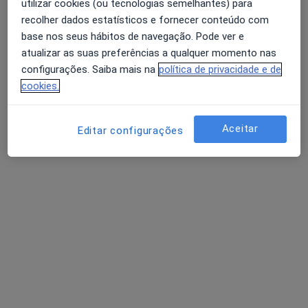
utilizar cookies (ou tecnologias semelhantes) para
Dentista
recolher dados estatísticos e fornecer conteúdo com
Rua António Andrade 1129, Almada
•
Mapa
base nos seus hábitos de navegação. Pode ver e
Centro Técnico Dentário
atualizar as suas preferências a qualquer momento nas
Destartarização
30 €
configurações. Saiba mais na
política de privacidade e de
cookies.
Esse especialista não oferece agendamento online para esse endereço.
Solicite um atendimento
Aceitar
Editar configurações
Dr. Tiago Sardo
Dentista