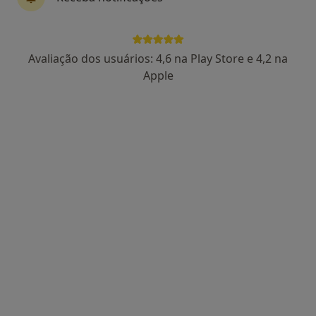
Carla Martins
Avaliação dos usuários: 4,6 na Play Store e 4,2 na
Dentista
Apple
Av. José Elias Garcia, 75A, Queluz
•
Mapa
Q Sorriso - Clínica Dentária de Queluz
Destartarização
Serviço gratuito
Esse especialista não oferece agendamento online para esse endereço.
Solicite um atendimento