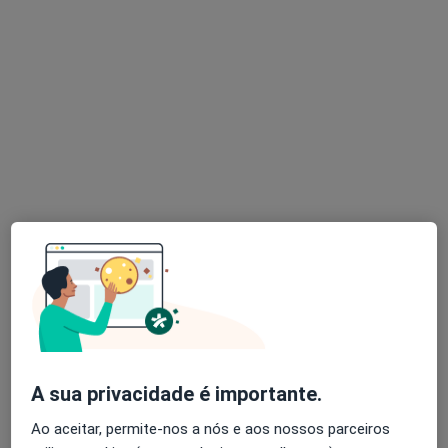
Dra. Jessica Arcadier
Dentista
Rua Sacadura Cabral 197, Estoril
•
Mapa
Com Alma Clinica Dentária
Destartarização
120 €
Esse especialista não oferece agendamento online para esse endereço.
Solicite um atendimento
A sua privacidade é importante.
Ao aceitar, permite-nos a nós e aos nossos parceiros
Henrique Trindade