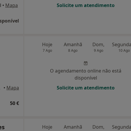
l
•
Mapa
Solicite um atendimento
sponível
Hoje
Amanhã
Dom,
7 Ago
8 Ago
9 Ago
10 Ago
O agendamento online não está
disponível
 Almada
•
Mapa
Solicite um atendimento
50 €
es
Hoje
Amanhã
Dom,