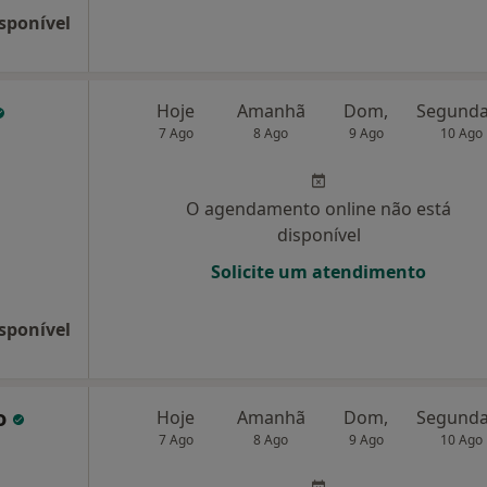
sponível
Hoje
Amanhã
Dom,
7 Ago
8 Ago
9 Ago
10 Ago
O agendamento online não está
disponível
Solicite um atendimento
sponível
o
Hoje
Amanhã
Dom,
7 Ago
8 Ago
9 Ago
10 Ago