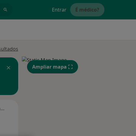
Entrar
É médico?
sultados
Ampliar mapa
Segunda-feira
Ter,
Qua
Qui,
11 Ago
12 Ago
13 Ago