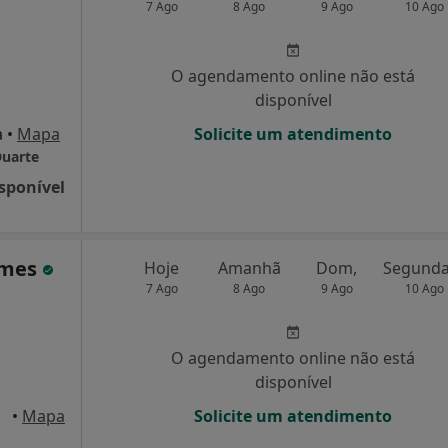
7 Ago
8 Ago
9 Ago
10 Ago
O agendamento online não está
disponível
a
•
Mapa
Solicite um atendimento
Duarte
sponível
Gomes
Hoje
Amanhã
Dom,
7 Ago
8 Ago
9 Ago
10 Ago
O agendamento online não está
disponível
•
Mapa
Solicite um atendimento