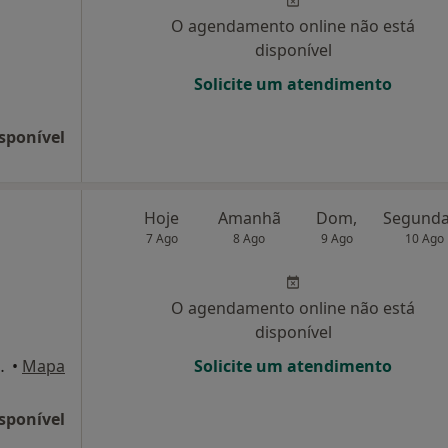
O agendamento online não está
disponível
Solicite um atendimento
sponível
Hoje
Amanhã
Dom,
7 Ago
8 Ago
9 Ago
10 Ago
O agendamento online não está
disponível
BCova da Piedade, Almada
•
Mapa
Solicite um atendimento
sponível