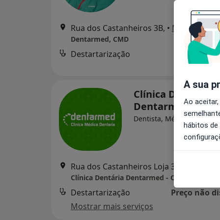
Rua dos Castanheiros 3B,
•
Mapa
Dentarmed, CMD
Destartarização
d
A sua p
Clínica Dentária
Ao aceitar,
Dentarmed - CM
semelhante
Dentista, Médico estético
hábitos de
configuraç
Rua dos Castanheiros Loja 3B, Almada
•
Clínica Dentária Dentarmed - CMD
Destartarização
Preço não di
Mostrar mais serviços