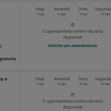
Hoje
Amanhã
Dom,
7 Ago
8 Ago
9 Ago
10 Ago
O agendamento online não está
disponível
a
Solicite um atendimento
 gratuito
co
Hoje
Amanhã
Dom,
7 Ago
8 Ago
9 Ago
10 Ago
O agendamento online não está
disponível