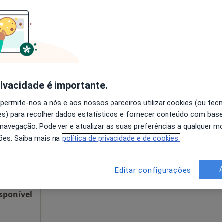
disponível
Solicite um atendimento
esde 75 €
rivacidade é importante.
Hoje
Amanhã
Dom,
 permite-nos a nós e aos nossos parceiros utilizar cookies (ou tec
D
7 Ago
8 Ago
9 Ago
10 Ago
s) para recolher dados estatísticos e fornecer conteúdo com bas
 navegação. Pode ver e atualizar as suas preferências a qualquer 
ões. Saiba mais na
política de privacidade e de cookies.
O agendamento online não está
disponível
Mapa
Mostrar perfil
Editar configurações
sponível