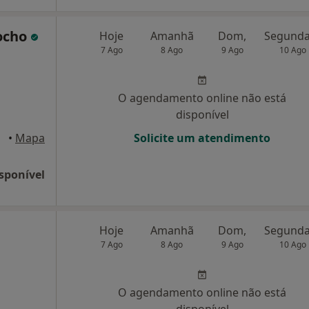
bocho
Hoje
Amanhã
Dom,
7 Ago
8 Ago
9 Ago
10 Ago
O agendamento online não está
disponível
•
Mapa
Solicite um atendimento
sponível
Hoje
Amanhã
Dom,
7 Ago
8 Ago
9 Ago
10 Ago
O agendamento online não está