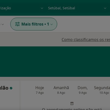
dade, doença ou nome
p. ex. Lisboa
e
Mais filtros
•
1
Como classificamos os re
ulão
Hoje
Amanhã
Dom,
7 Ago
8 Ago
9 Ago
10 Ago
O agendamento online não está