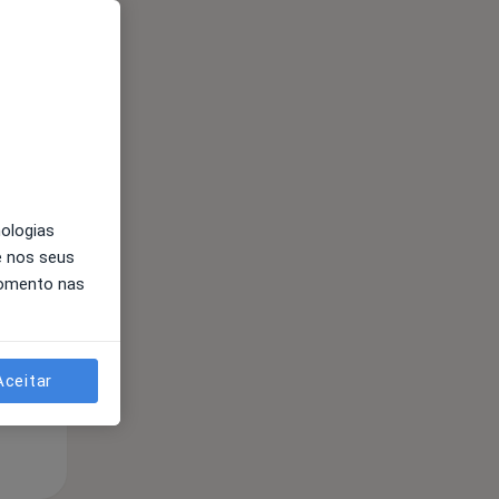
Segunda-feira
Ter,
Qua
Qui,
nologias
11 Ago
12 Ago
13 Ago
e nos seus
momento nas
Aceitar